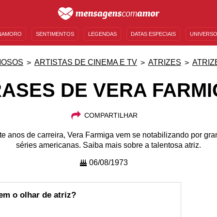
NAMORO
SENTIMENTOS
LEGENDAS
DATAS ESPECIAIS
UNIVERSO
MENSAGENS DE ANIVERSÁRIO
ENTRETENIMENTO
FAMOSOS
BÍBLIA
MOSOS
ARTISTAS DE CINEMA E TV
ATRIZES
ATRIZ
RASES DE VERA FARMI
COMPARTILHAR
e anos de carreira, Vera Farmiga vem se notabilizando por gra
séries americanas. Saiba mais sobre a talentosa atriz.
06/08/1973
em o olhar de atriz?