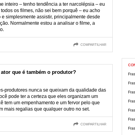
 inteiro – tenho tendência a ter narcolépsia – eu
 todos os filmes, não sei bem porquê – eu acho
o e simplesmente assistir, principalmente desde
ção. Normalmente estou a analisar o filme, a
o.
COMPARTILHAR
CO
m ator que é também o produtor?
Fra
Fra
es-produtores nunca se queixam da qualidade das
Fras
você pode ter a certeza que eles organizam um
Fras
ocê tem um empenhamento e um fervor pelo que
êm mais regalias que qualquer outro no set.
Fra
Fra
COMPARTILHAR
Fra