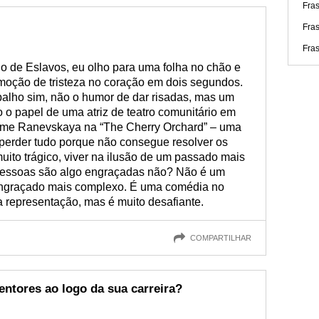
Fra
Fra
Fras
 de Eslavos, eu olho para uma folha no chão e
oção de tristeza no coração em dois segundos.
balho sim, não o humor de dar risadas, mas um
o o papel de uma atriz de teatro comunitário em
ame Ranevskaya na “The Cherry Orchard” – uma
perder tudo porque não consegue resolver os
uito trágico, viver na ilusão de um passado mais
s pessoas são algo engraçadas não? Não é um
engraçado mais complexo. É uma comédia no
sa representação, mas é muito desafiante.
COMPARTILHAR
ntores ao logo da sua carreira?