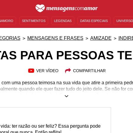
NAMORO
SENTIMENTOS
LEGENDAS
DATAS ESPECIAIS
UNIVERSO
MENSAGENS DE ANIVERSÁRIO
ENTRETENIMENTO
FAMOSOS
BÍBLIA
EGORIAS
MENSAGENS E FRASES
AMIZADE
INDIR
TAS PARA PESSOAS T
VER VÍDEO
COMPARTILHAR
om uma pessoa teimosa na sua vida que atire a primeira pedra
cipalmente quando ele quer fazer tudo do jeito dele. Se não for c
cismas calado é impossível. Por mais que você ceda, chega u
quela angústia que o teimoso faz sentir. Para extravasar sem par
soas teimosas? Assim, você dá o seu recado e ainda evita o confr
 que conversar com um teimoso é como tentar convencer uma p
vida: ter razão ou ser feliz? Essa pergunta pode
oral que nunca. Então reflita!