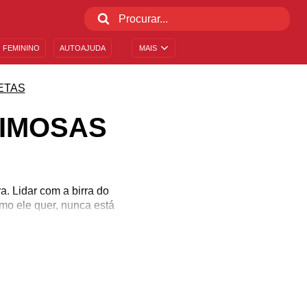
 FEMININO
AUTOAJUDA
MAIS
ETAS
EIMOSAS
. Lidar com a birra do
omo ele quer, nunca está
ma hora em que é preciso
tir para a briga, que tal
onto direto. Afinal, você
orta!