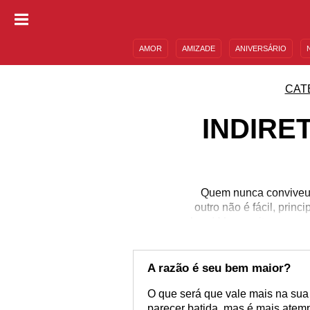
AMOR
AMIZADE
ANIVERSÁRIO
DESCULPAS
MENSAGENS E FRASES
CAT
INDIRE
Quem nunca conviveu c
outro não é fácil, prin
bom! Mas aceitar essas 
colocar para fora toda a
estas indiretas para pes
sabe
A razão é seu bem maior?
O que será que vale mais na sua 
parecer batida, mas é mais atemp