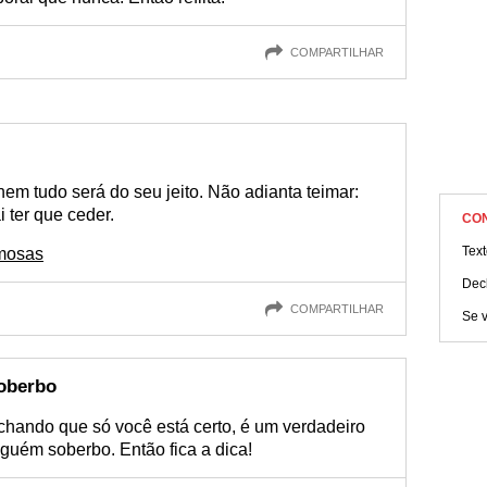
COMPARTILHAR
nem tudo será do seu jeito. Não adianta teimar:
 ter que ceder.
CO
Tex
imosas
Dec
COMPARTILHAR
Se v
soberbo
achando que só você está certo, é um verdadeiro
lguém soberbo. Então fica a dica!