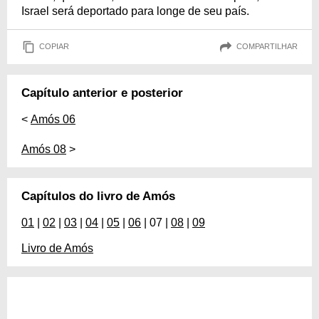
Israel será deportado para longe de seu país.
COPIAR
COMPARTILHAR
Capítulo anterior e posterior
<
Amós 06
Amós 08
>
Capítulos do livro de Amós
01
|
02
|
03
|
04
|
05
|
06
| 07 |
08
|
09
Livro de Amós