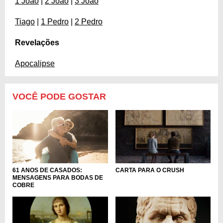
1 João
|
2 João
|
3 João
Tiago
|
1 Pedro
|
2 Pedro
Revelações
Apocalipse
VOCÊ PODE GOSTAR
61 ANOS DE CASADOS:
CARTA PARA O CRUSH
MENSAGENS PARA BODAS DE
COBRE