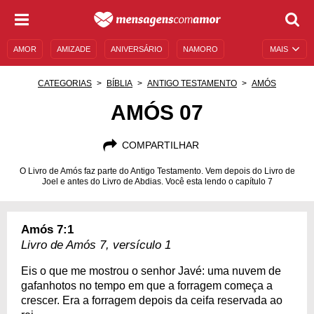
AMOR
AMIZADE
ANIVERSÁRIO
NAMORO
MAIS
SENTIMENTOS
LEGENDAS
DATAS ESPECIAIS
CATEGORIAS
BÍBLIA
ANTIGO TESTAMENTO
AMÓS
UNIVERSO FEMININO
AUTOAJUDA
DESCULPAS
AMÓS 07
MENSAGENS E FRASES
MENSAGENS DE ANIVERSÁRIO
COMPARTILHAR
ENTRETENIMENTO
FAMOSOS
BÍBLIA
O Livro de Amós faz parte do Antigo Testamento. Vem depois do Livro de
Joel e antes do Livro de Abdias. Você esta lendo o capítulo 7
Amós 7:1
Livro de Amós 7, versículo 1
Eis o que me mostrou o senhor Javé: uma nuvem de
gafanhotos no tempo em que a forragem começa a
crescer. Era a forragem depois da ceifa reservada ao