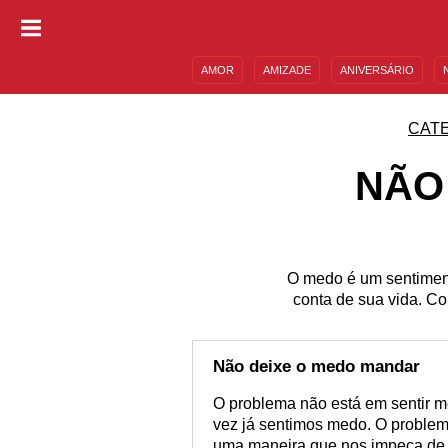
AMOR
AMIZADE
ANIVERSÁRIO
DESCULPAS
MENSAGENS E FRASES
CAT
NÃO
O medo é um sentiment
conta de sua vida. Co
Não deixe o medo mandar
O problema não está em sentir m
vez já sentimos medo. O problem
uma maneira que nos impeça de 