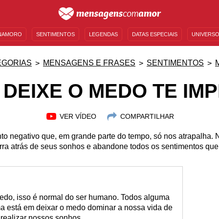
NAMORO
SENTIMENTOS
LEGENDAS
DATAS ESPECIAIS
UNIVERSO
MENSAGENS DE ANIVERSÁRIO
ENTRETENIMENTO
FAMOSOS
BÍBLIA
EGORIAS
MENSAGENS E FRASES
SENTIMENTOS
 DEIXE O MEDO TE IMP
VER VÍDEO
COMPARTILHAR
o negativo que, em grande parte do tempo, só nos atrapalha. 
rra atrás de seus sonhos e abandone todos os sentimentos que 
edo, isso é normal do ser humano. Todos alguma
a está em deixar o medo dominar a nossa vida de
realizar nossos sonhos.