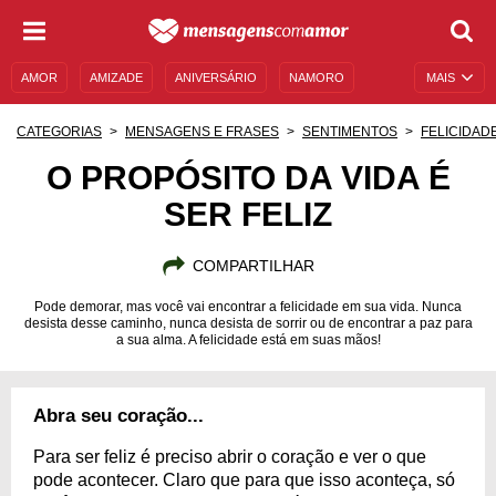
AMOR
AMIZADE
ANIVERSÁRIO
NAMORO
MAIS
SENTIMENTOS
LEGENDAS
DATAS ESPECIAIS
CATEGORIAS
MENSAGENS E FRASES
SENTIMENTOS
FELICIDAD
UNIVERSO FEMININO
AUTOAJUDA
DESCULPAS
O PROPÓSITO DA VIDA É
SER FELIZ
MENSAGENS E FRASES
MENSAGENS DE ANIVERSÁRIO
ENTRETENIMENTO
FAMOSOS
BÍBLIA
COMPARTILHAR
Pode demorar, mas você vai encontrar a felicidade em sua vida. Nunca
desista desse caminho, nunca desista de sorrir ou de encontrar a paz para
a sua alma. A felicidade está em suas mãos!
Abra seu coração...
Para ser feliz é preciso abrir o coração e ver o que
pode acontecer. Claro que para que isso aconteça, só