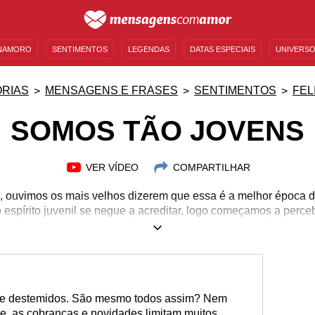
NAMORO
SENTIMENTOS
LEGENDAS
DATAS ESPECIAIS
UNIVERSO
MENSAGENS DE ANIVERSÁRIO
ENTRETENIMENTO
FAMOSOS
BÍBLIA
RIAS
MENSAGENS E FRASES
SENTIMENTOS
FEL
SOMOS TÃO JOVENS
VER VÍDEO
COMPARTILHAR
ouvimos os mais velhos dizerem que essa é a melhor época d
 espírito juvenil se negue a acreditar, logo começamos a perce
embora e percebemos o quão valioso é nosso tempo. Talvez po
sso, seja tão atemporal e emociona nossos corações independe
precisamos ficar atentos para aproveitar cada segundo da noss
ar a juventude para inspirá-lo a usufruir de cada segundo de vi
compartilhe!
s e destemidos. São mesmo todos assim? Nem
e, as cobranças e novidades limitam muitos