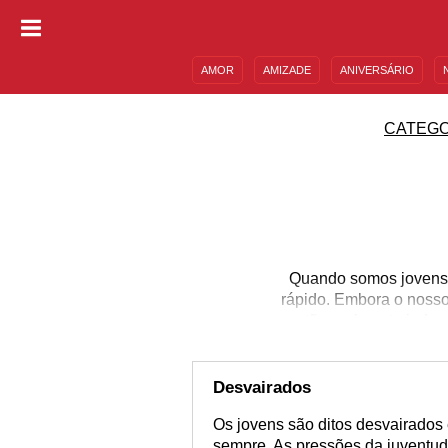
AMOR
AMIZADE
ANIVERSÁRIO
DESCULPAS
MENSAGENS E FRASES
CATEGO
Quando somos jovens, 
rápido. Embora o nosso
estão realmente indo 
Perdido", de Renato Ru
somos tão jovens, mas 
mensagens sobre aproveit
Desvairados
Os jovens são ditos desvairado
sempre. As pressões da juventud