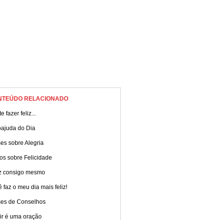
NTEÚDO RELACIONADO
e fazer feliz...
oajuda do Dia
es sobre Alegria
os sobre Felicidade
iz consigo mesmo
 faz o meu dia mais feliz!
ses de Conselhos
ir é uma oração