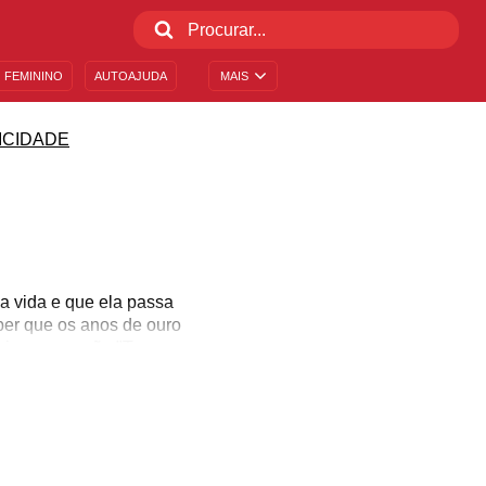
 FEMININO
AUTOAJUDA
MAIS
ICIDADE
a vida e que ela passa
ber que os anos de ouro
r isso a canção "Tempo
ntemente da idade. Sim,
a existência. Separamos
da. Confira, inspire-se e