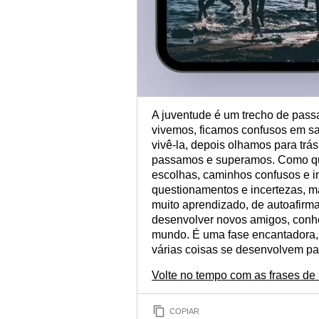
A juventude é um trecho de pas
vivemos, ficamos confusos em s
vivê-la, depois olhamos para trá
passamos e superamos. Como qua
escolhas, caminhos confusos e i
questionamentos e incertezas, m
muito aprendizado, de autoafirm
desenvolver novos amigos, conh
mundo. É uma fase encantadora, d
várias coisas se desenvolvem par
Volte no tempo com as frases d
COPIAR