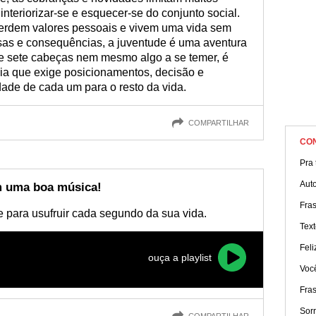
interiorizar-se e esquecer-se do conjunto social.
perdem valores pessoais e vivem uma vida sem
sas e consequências, a juventude é uma aventura
de sete cabeças nem mesmo algo a se temer, é
ia que exige posicionamentos, decisão e
ade de cada um para o resto da vida.
COMPARTILHAR
CO
Pra t
Aut
 uma boa música!
Fras
se para usufruir cada segundo da sua vida.
Text
Fel
ouça a playlist
Você
Fra
Sorr
COMPARTILHAR