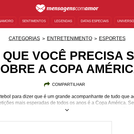
NAMORO
SENTIMENTOS
LEGENDAS
DATAS ESPECIAIS
UNIVERSO
MENSAGENS DE ANIVERSÁRIO
ENTRETENIMENTO
FAMOSOS
BÍBLIA
CATEGORIAS
ENTRETENIMENTO
ESPORTES
 QUE VOCÊ PRECISA 
OBRE A COPA AMÉRI
COMPARTILHAR
futebol para dizer que é um grande acompanhante de tudo que 
tições mais esperadas de todos os anos é a Copa América. Se
ampeonato que envolve as Américas, está no lugar certo. Fique 
co a pouco se tornou um dos campeonatos mais disputados e
s e curiosidades sobre a Copa América e compartilhe-os com s
e são apaixonados por futebol e, principalmente, por esse torne