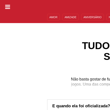
AMOR
AMIZADE
ANIVERSÁRIO
DESCULPAS
MENSAGENS E FRASES
TUDO
S
Não basta gostar de 
jogos. Uma das compe
ainda mais sobre esse c
deste torneio, que pou
Descubra diversos fato
qu
E quando ela foi oficializada?