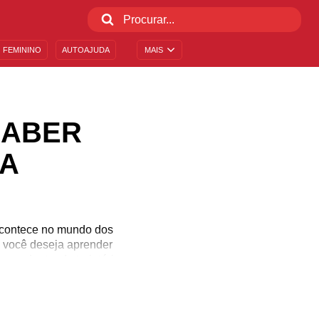
 FEMININO
AUTOAJUDA
MAIS
SABER
CA
acontece no mundo dos
 você deseja aprender
por dentro da trajetória
 acompanhados do mundo.
eus amigos e familiares
io!