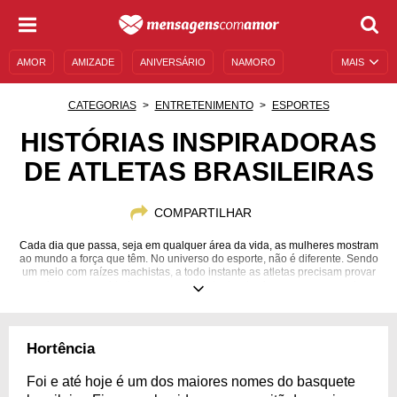
AMOR
AMIZADE
ANIVERSÁRIO
NAMORO
MAIS
SENTIMENTOS
LEGENDAS
DATAS ESPECIAIS
CATEGORIAS
ENTRETENIMENTO
ESPORTES
UNIVERSO FEMININO
AUTOAJUDA
DESCULPAS
HISTÓRIAS INSPIRADORAS
DE ATLETAS BRASILEIRAS
MENSAGENS E FRASES
MENSAGENS DE ANIVERSÁRIO
ENTRETENIMENTO
FAMOSOS
BÍBLIA
COMPARTILHAR
Cada dia que passa, seja em qualquer área da vida, as mulheres mostram
ao mundo a força que têm. No universo do esporte, não é diferente. Sendo
um meio com raízes machistas, a todo instante as atletas precisam provar
o valor e a capacidade que carregam dentro de si mesmas, vencendo a
desconfiança, a falta de incentivo e o apoio. Mas, apesar das dificuldades,
elas vencem. Elas ocupam espaços, fazem seus sonhos se sobressaírem,
correm atrás e realizam, inspirando cada vez mais pessoas com suas
batalhas reais. Pensando nisso, reunimos a seguir 15 histórias
Hortência
inspiradoras de atletas brasileiras para você conhecer e se motivar. É
tempo de valorizar mais as conquistas de nossas semelhantes!
Foi e até hoje é um dos maiores nomes do basquete