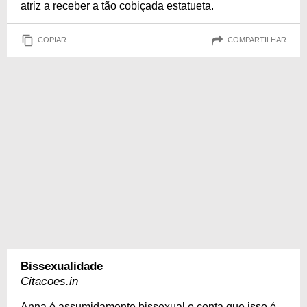
atriz a receber a tão cobiçada estatueta.
COPIAR
COMPARTILHAR
Bissexualidade
Citacoes.in
Anna é assumidamente bissexual e conta que isso é