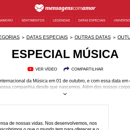
NAMORO
SENTIMENTOS
LEGENDAS
DATAS ESPECIAIS
UNIVERSO
MENSAGENS DE ANIVERSÁRIO
ENTRETENIMENTO
FAMOSOS
BÍBLIA
EGORIAS
DATAS ESPECIAIS
OUTRAS DATAS
OUT
ESPECIAL MÚSICA
VER VÍDEO
COMPARTILHAR
ernacional da Música em 01 de outubro, e com essa data em 
a nossa companhia desde que nascemos. Além dos nossos corp
sentimentos também dançam. Essa sintonia é a prova de que e
poderosa. Não tem quem não queira uma melodia pra trilhar em u
 muitas outras coisas. Venha comemorar conosco neste Especia
s nossos melhores conteúdos sobre o tema. Confira e curta ess
tensa de nossas vidas. Nos desenvolvemos, nos
cobrimos o que o mundo tem para oferecer e o