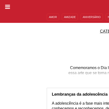
AMOR
AMIZADE
ANIVERSÁRIO
DESCULPAS
MENSAGENS E FRASES
CAT
Comemoramos o Dia Int
essa arte que se torn
música, o humor e os 
artística mais do que 
para dormir, estudar, e
para você
Lembranças da adolescência
A adolescência é a fase mais in
conhecemos e reconhecemos, des