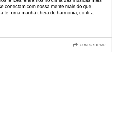
os felizes, entramos no clima das músicas mais
s se conectam com nossa mente mais do que
ra ter uma manhã cheia de harmonia, confira
COMPARTILHAR