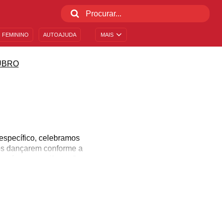
 FEMININO
AUTOAJUDA
MAIS
UBRO
específico, celebramos
os dançarem conforme a
ssa é uma manifestação
ma viagem, ao trabalho,
l Música, onde separamos
a melodia!