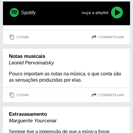
Spotify
ouça a playlist
COPIAR
COMPARTILHAR
Notas musicais
Leonid Pervomaisky
Pouco importam as notas na música, o que conta são
as sensações produzidas por elas.
COPIAR
COMPARTILHAR
Extravasamento
Marguerite Yourcenar
Sempre tive a impressão de que a música fosse