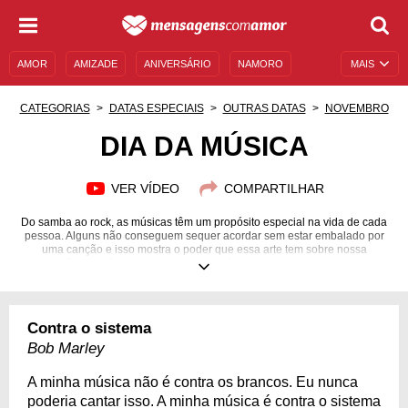
AMOR
AMIZADE
ANIVERSÁRIO
NAMORO
MAIS
SENTIMENTOS
LEGENDAS
DATAS ESPECIAIS
CATEGORIAS
DATAS ESPECIAIS
OUTRAS DATAS
NOVEMBRO
UNIVERSO FEMININO
AUTOAJUDA
DESCULPAS
DIA DA MÚSICA
MENSAGENS E FRASES
MENSAGENS DE ANIVERSÁRIO
VER VÍDEO
COMPARTILHAR
ENTRETENIMENTO
FAMOSOS
BÍBLIA
Do samba ao rock, as músicas têm um propósito especial na vida de cada
pessoa. Alguns não conseguem sequer acordar sem estar embalado por
uma canção e isso mostra o poder que essa arte tem sobre nossa
existência, e é por esse motivo que há uma data especial voltada
unicamente a celebrar todas as canções, as melodias e as harmonias que
transformam o nosso dia a dia, que é o Dia da Música. Se você, assim
como nós, é apaixonado por música e não quer deixar esse dia passar em
branco, continue lendo e confira as frases sobre música que separamos.
Contra o sistema
Agora, é só colocar no som a sua canção favorita, respirar fundo e cantar
com os pulmões e com muita alegria!
Bob Marley
A minha música não é contra os brancos. Eu nunca
poderia cantar isso. A minha música é contra o sistema