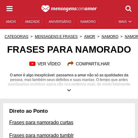
AMOR
AMIZADE
ANIVERSÁRIO
NAMORO
MAIS
SENTIMENTOS
LEGENDAS
DATAS ESPECIAIS
CATEGORIAS
MENSAGENS E FRASES
AMOR
NAMORO
NAMO
UNIVERSO FEMININO
AUTOAJUDA
DESCULPAS
FRASES PARA NAMORADO
MENSAGENS E FRASES
MENSAGENS DE ANIVERSÁRIO
VER VÍDEO
COMPARTILHAR
ENTRETENIMENTO
FAMOSOS
BÍBLIA
O amor é algo inexplicável: passamos a amar não só as qualidades da
pessoa, mas também seus defeitos e suas manias. O tempo que antes
passávamos sozinhos agora não nos pertence mais, de modo totalmente
recíproco, e todos os planos que tínhamos antes foram moldados. Afinal,
agora temos alguém com quem planejar junto. Todo esse amor de namoro
transborda ocasionalmente, e ficamos com aquela necessidade de falar
um EU TE AMO todo santo minuto. Mas, e se você falasse em forma de
frases criativas? Reunimos as melhores frases de namoro, com muito
Direto ao Ponto
amor, chamego e carinho, do jeitinho que todo namorado gosta. Mantenha
o romance sempre aceso!
Frases para namorado curtas
Frases para namorado tumblr