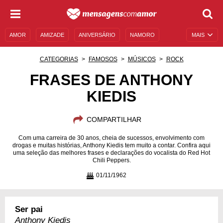
AMOR
AMIZADE
ANIVERSÁRIO
NAMORO
MAIS
SENTIMENTOS
LEGENDAS
DATAS ESPECIAIS
CATEGORIAS
FAMOSOS
MÚSICOS
ROCK
UNIVERSO FEMININO
AUTOAJUDA
DESCULPAS
FRASES DE ANTHONY
KIEDIS
MENSAGENS E FRASES
MENSAGENS DE ANIVERSÁRIO
ENTRETENIMENTO
FAMOSOS
BÍBLIA
COMPARTILHAR
Com uma carreira de 30 anos, cheia de sucessos, envolvimento com
drogas e muitas histórias, Anthony Kiedis tem muito a contar. Confira aqui
uma seleção das melhores frases e declarações do vocalista do Red Hot
Chili Peppers.
01/11/1962
Ser pai
Anthony Kiedis