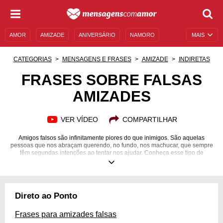
AMOR
AMIZADE
ANIVERSÁRIO
NAMORO
MAIS
SENTIMENTOS
LEGENDAS
DATAS ESPECIAIS
CATEGORIAS
MENSAGENS E FRASES
AMIZADE
INDIRETAS
UNIVERSO FEMININO
AUTOAJUDA
DESCULPAS
FRASES SOBRE FALSAS
AMIZADES
MENSAGENS E FRASES
MENSAGENS DE ANIVERSÁRIO
ENTRETENIMENTO
FAMOSOS
BÍBLIA
VER VÍDEO
COMPARTILHAR
Amigos falsos são infinitamente piores do que inimigos. São aquelas
pessoas que nos abraçam querendo, no fundo, nos machucar, que sempre
têm segundas intenções ao tentar nos ajudar. Conheça esse tipo de
pessoa para que você possa evitá-las.
Direto ao Ponto
Frases para amizades falsas