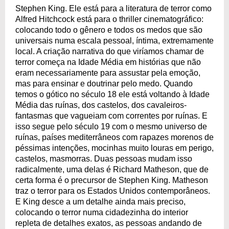
Stephen King. Ele está para a literatura de terror como
Alfred Hitchcock está para o thriller cinematográfico:
colocando todo o gênero e todos os medos que são
universais numa escala pessoal, íntima, extremamente
local. A criação narrativa do que viríamos chamar de
terror começa na Idade Média em histórias que não
eram necessariamente para assustar pela emoção,
mas para ensinar e doutrinar pelo medo. Quando
temos o gótico no século 18 ele está voltando à Idade
Média das ruínas, dos castelos, dos cavaleiros-
fantasmas que vagueiam com correntes por ruínas. E
isso segue pelo século 19 com o mesmo universo de
ruínas, países mediterrâneos com rapazes morenos de
péssimas intenções, mocinhas muito louras em perigo,
castelos, masmorras. Duas pessoas mudam isso
radicalmente, uma delas é Richard Matheson, que de
certa forma é o precursor de Stephen King. Matheson
traz o terror para os Estados Unidos contemporâneos.
E King desce a um detalhe ainda mais preciso,
colocando o terror numa cidadezinha do interior
repleta de detalhes exatos, as pessoas andando de