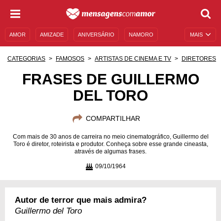
AMOR
AMIZADE
ANIVERSÁRIO
NAMORO
MAIS
SENTIMENTOS
LEGENDAS
DATAS ESPECIAIS
CATEGORIAS
FAMOSOS
ARTISTAS DE CINEMA E TV
DIRETORES
UNIVERSO FEMININO
AUTOAJUDA
DESCULPAS
FRASES DE GUILLERMO
DEL TORO
MENSAGENS E FRASES
MENSAGENS DE ANIVERSÁRIO
ENTRETENIMENTO
FAMOSOS
BÍBLIA
COMPARTILHAR
Com mais de 30 anos de carreira no meio cinematográfico, Guillermo del
Toro é diretor, roteirista e produtor. Conheça sobre esse grande cineasta,
através de algumas frases.
09/10/1964
Autor de terror que mais admira?
Guillermo del Toro