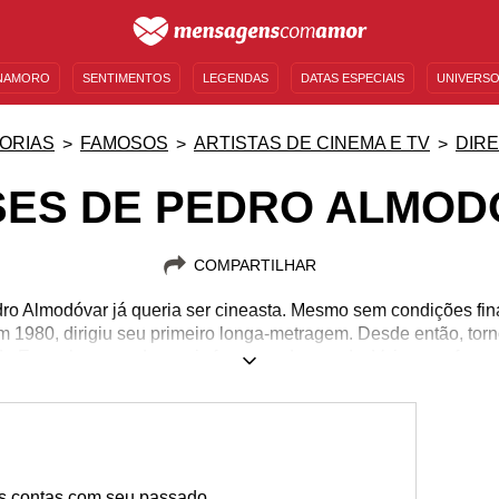
NAMORO
SENTIMENTOS
LEGENDAS
DATAS ESPECIAIS
UNIVERSO
MENSAGENS DE ANIVERSÁRIO
ENTRETENIMENTO
FAMOSOS
BÍBLIA
ORIAS
FAMOSOS
ARTISTAS DE CINEMA E TV
DIR
SES DE PEDRO ALMOD
COMPARTILHAR
ro Almodóvar já queria ser cineasta. Mesmo sem condições fina
m 1980, dirigiu seu primeiro longa-metragem. Desde então, torno
da Espanha e um dos mais famosos do mundo. Veja suas frases
25/09/1949
as contas com seu passado.