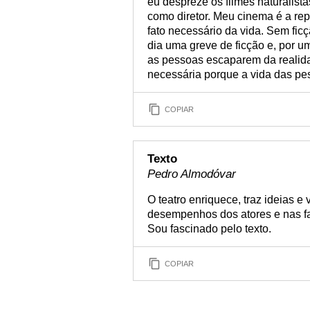
eu despreze os filmes naturalist
como diretor. Meu cinema é a repr
fato necessário da vida. Sem fic
dia uma greve de ficção e, por u
as pessoas escaparem da realida
necessária porque a vida das pes
COPIAR
Texto
Pedro Almodóvar
O teatro enriquece, traz ideias e
desempenhos dos atores e nas fal
Sou fascinado pelo texto.
COPIAR