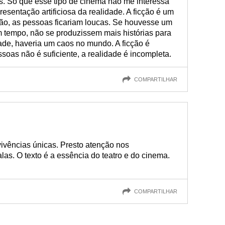
as. Só que esse tipo de cinema não me interessa
esentação artificiosa da realidade. A ficção é um
ção, as pessoas ficariam loucas. Se houvesse um
m tempo, não se produzissem mais histórias para
de, haveria um caos no mundo. A ficção é
soas não é suficiente, a realidade é incompleta.
COMPARTILHAR
 vivências únicas. Presto atenção nos
as. O texto é a essência do teatro e do cinema.
COMPARTILHAR