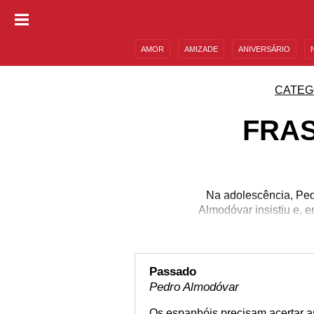
AMOR
AMIZADE
ANIVERSÁRIO
DESCULPAS
MENSAGENS E FRASES
CATEG
FRA
Na adolescência, Ped
Almodóvar insistiu e, e
Passado
Pedro Almodóvar
Os espanhóis precisam acertar 