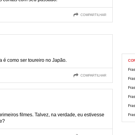
COMPARTILHAR
a é como ser toureiro no Japão.
CO
Fras
COMPARTILHAR
Fra
Fras
Fra
Fra
rimeiros filmes. Talvez, na verdade, eu estivesse
Fra
de?