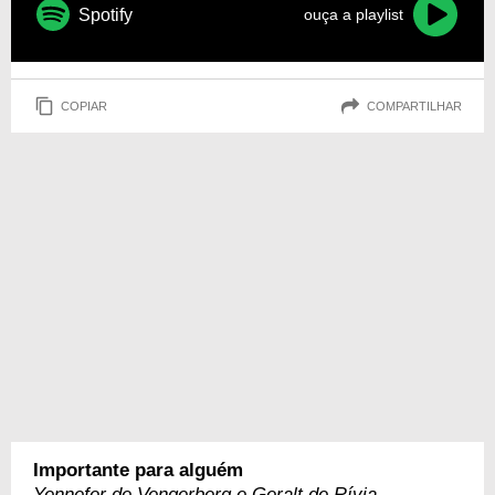
Spotify
ouça a playlist
COPIAR
COMPARTILHAR
Importante para alguém
Yennefer de Vengerberg e Geralt de Rívia