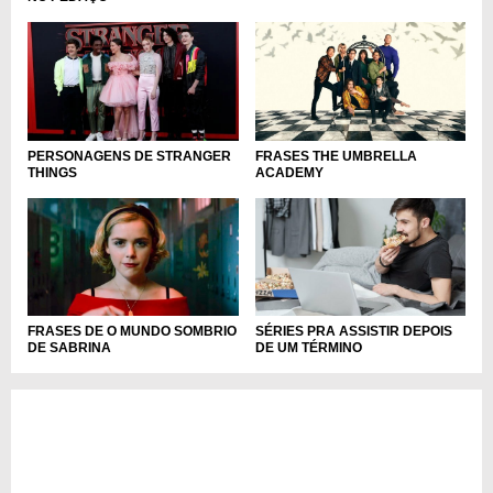
PERSONAGENS DE STRANGER
FRASES THE UMBRELLA
THINGS
ACADEMY
FRASES DE O MUNDO SOMBRIO
SÉRIES PRA ASSISTIR DEPOIS
DE SABRINA
DE UM TÉRMINO