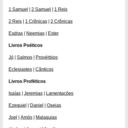
1 Samuel
|
2 Samuel
|
1 Reis
2 Reis
|
1 Crônicas
|
2 Crônicas
Esdras
|
Neemias
|
Ester
Livros Poéticos
Jó
|
Salmos
|
Provérbios
Eclesiastes
|
Cânticos
Livros Proféticos
Isaías
|
Jeremias
|
Lamentações
Ezequiel
|
Daniel
|
Oseias
Joel
|
Amós
|
Malaquias