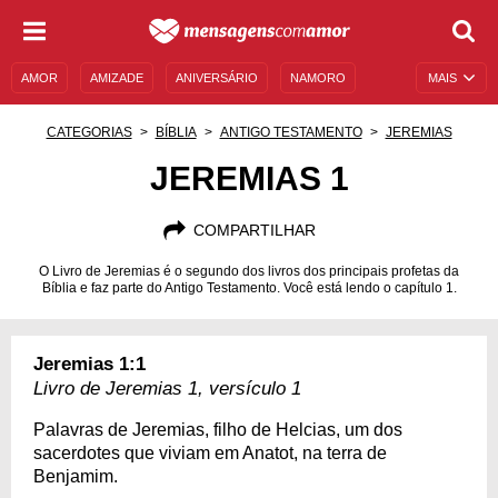
AMOR
AMIZADE
ANIVERSÁRIO
NAMORO
MAIS
SENTIMENTOS
LEGENDAS
DATAS ESPECIAIS
CATEGORIAS
BÍBLIA
ANTIGO TESTAMENTO
JEREMIAS
UNIVERSO FEMININO
AUTOAJUDA
DESCULPAS
JEREMIAS 1
MENSAGENS E FRASES
MENSAGENS DE ANIVERSÁRIO
COMPARTILHAR
ENTRETENIMENTO
FAMOSOS
BÍBLIA
O Livro de Jeremias é o segundo dos livros dos principais profetas da
Bíblia e faz parte do Antigo Testamento. Você está lendo o capítulo 1.
Jeremias 1:1
Livro de Jeremias 1, versículo 1
Palavras de Jeremias, filho de Helcias, um dos
sacerdotes que viviam em Anatot, na terra de
Benjamim.