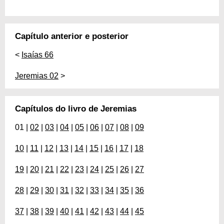
Capítulo anterior e posterior
<
Isaías 66
Jeremias 02
>
Capítulos do livro de Jeremias
01 |
02
|
03
|
04
|
05
|
06
|
07
|
08
|
09
10
|
11
|
12
|
13
|
14
|
15
|
16
|
17
|
18
19
|
20
|
21
|
22
|
23
|
24
|
25
|
26
|
27
28
|
29
|
30
|
31
|
32
|
33
|
34
|
35
|
36
37
|
38
|
39
|
40
|
41
|
42
|
43
|
44
|
45