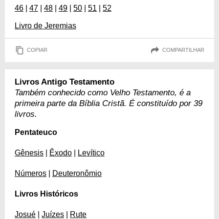
46
|
47
|
48
|
49
|
50
|
51
|
52
Livro de Jeremias
COPIAR
COMPARTILHAR
Livros Antigo Testamento
Também conhecido como Velho Testamento, é a
primeira parte da Bíblia Cristã. É constituído por 39
livros.
Pentateuco
Gênesis
|
Êxodo
|
Levítico
Números
|
Deuteronômio
Livros Históricos
Josué
|
Juízes
|
Rute