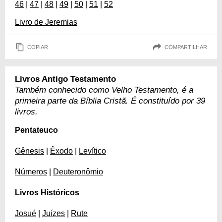
46
|
47
|
48
|
49
|
50
|
51
|
52
Livro de Jeremias
COPIAR
COMPARTILHAR
Livros Antigo Testamento
Também conhecido como Velho Testamento, é a
primeira parte da Bíblia Cristã. É constituído por 39
livros.
Pentateuco
Gênesis
|
Êxodo
|
Levítico
Números
|
Deuteronômio
Livros Históricos
Josué
|
Juízes
|
Rute