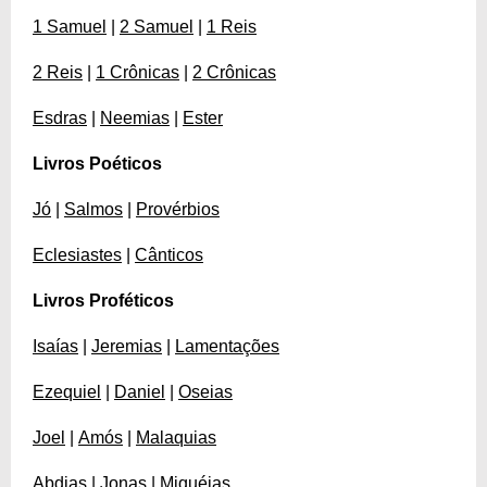
1 Samuel
|
2 Samuel
|
1 Reis
2 Reis
|
1 Crônicas
|
2 Crônicas
Esdras
|
Neemias
|
Ester
Livros Poéticos
Jó
|
Salmos
|
Provérbios
Eclesiastes
|
Cânticos
Livros Proféticos
Isaías
|
Jeremias
|
Lamentações
Ezequiel
|
Daniel
|
Oseias
Joel
|
Amós
|
Malaquias
Abdias
|
Jonas
|
Miquéias