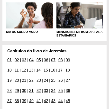
DIA DO SURDO-MUDO
MENSAGENS DE BOM DIA PARA
ESTAGIÁRIOS
Capítulos do livro de Jeremias
01
|
02
|
03
|
04
|
05
|
06
|
07
|
08
|
09
10
|
11
|
12
|
13
|
14
|
15
| 16 |
17
|
18
19
|
20
|
21
|
22
|
23
|
24
|
25
|
26
|
27
28
|
29
|
30
|
31
|
32
|
33
|
34
|
35
|
36
37
|
38
|
39
|
40
|
41
|
42
|
43
|
44
|
45