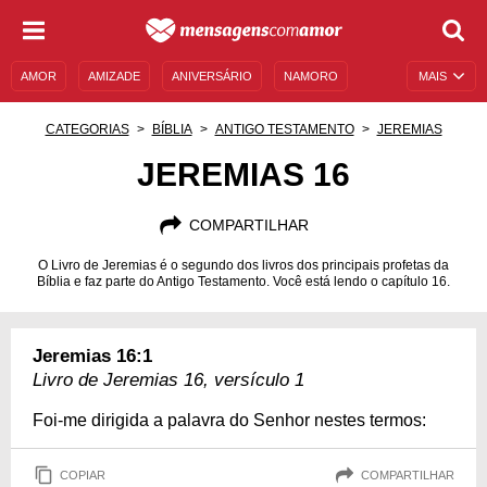
AMOR
AMIZADE
ANIVERSÁRIO
NAMORO
MAIS
SENTIMENTOS
LEGENDAS
DATAS ESPECIAIS
CATEGORIAS
BÍBLIA
ANTIGO TESTAMENTO
JEREMIAS
UNIVERSO FEMININO
AUTOAJUDA
DESCULPAS
JEREMIAS 16
MENSAGENS E FRASES
MENSAGENS DE ANIVERSÁRIO
COMPARTILHAR
ENTRETENIMENTO
FAMOSOS
BÍBLIA
O Livro de Jeremias é o segundo dos livros dos principais profetas da
Bíblia e faz parte do Antigo Testamento. Você está lendo o capítulo 16.
Jeremias 16:1
Livro de Jeremias 16, versículo 1
Foi-me dirigida a palavra do Senhor nestes termos:
COPIAR
COMPARTILHAR