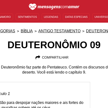
NAMORO
SENTIMENTOS
LEGENDAS
DATAS ESPECIAIS
UNIVERSO
MENSAGENS DE ANIVERSÁRIO
ENTRETENIMENTO
FAMOSOS
BÍBLIA
GORIAS
BÍBLIA
ANTIGO TESTAMENTO
DEUTERON
DEUTERONÔMIO 09
COMPARTILHAR
, o Deuteronômio faz parte do Pentateuco. Contém os discursos 
deserto. Você está lendo o capítulo 9.
culo 1
rdão para despojar nações maiores e ais fortes do
as muralhas sobem até os céus,