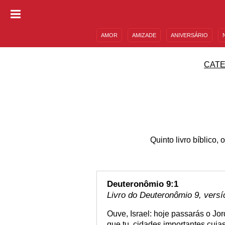
AMOR
AMIZADE
ANIVERSÁRIO
DESCULPAS
MENSAGENS E FRASES
CATE
Quinto livro bíblico
Deuteronômio 9:1
Livro do Deuteronômio 9, versí
Ouve, Israel: hoje passarás o Jo
que tu, cidades importantes cuj