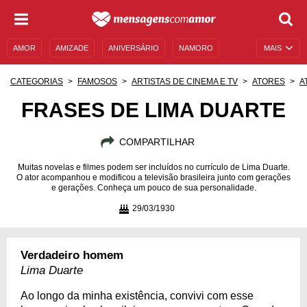
AMOR
AMIZADE
ANIVERSÁRIO
NAMORO
MAIS
SENTIMENTOS
LEGENDAS
DATAS ESPECIAIS
CATEGORIAS
FAMOSOS
ARTISTAS DE CINEMA E TV
ATORES
A
UNIVERSO FEMININO
AUTOAJUDA
DESCULPAS
FRASES DE LIMA DUARTE
MENSAGENS E FRASES
MENSAGENS DE ANIVERSÁRIO
COMPARTILHAR
ENTRETENIMENTO
FAMOSOS
BÍBLIA
Muitas novelas e filmes podem ser incluídos no currículo de Lima Duarte.
O ator acompanhou e modificou a televisão brasileira junto com gerações
e gerações. Conheça um pouco de sua personalidade.
29/03/1930
Verdadeiro homem
Lima Duarte
Ao longo da minha existência, convivi com esse