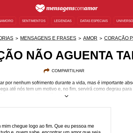
NAMORO
SENTIMENTOS
LEGENDAS
DATAS ESPECIAIS
UNIVERSO
MENSAGENS DE ANIVERSÁRIO
ENTRETENIMENTO
FAMOSOS
BÍBLIA
ORIAS
MENSAGENS E FRASES
AMOR
CORAÇÃO P
ÇÃO NÃO AGUENTA TA
COMPARTILHAR
ar por nenhum sofrimento durante a vida, mas é importante ab
hega até nós tem um motivo e, no fim, servirá como degrau para
Supere o que te aflige, dê a volta por cima e cuide de si mesmo
m mim chegue logo ao fim. Que eu pessoa me
so tudo e, quem sabe, encontrar um amor que seja