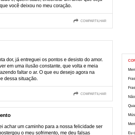
s que você deixou no meu coração.
COMPARTILHAR
a dor, já entreguei os pontos e desisto do amor.
CO
ver em uma ilusão constante, que volta e meia
Men
azendo faltar o ar. O que eu desejo agora na
nge dessa situação.
Fra
Fra
COMPARTILHAR
Não
Qua
mento
Músi
Men
ei achar um caminho para a nossa felicidade ser
postergou o meu sofrimento, me deu falsas
Eu q