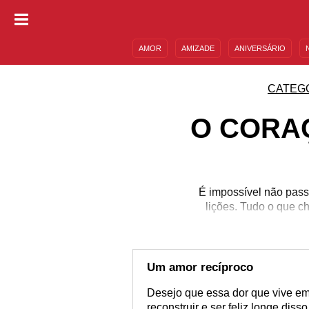
AMOR
AMIZADE
ANIVERSÁRIO
DESCULPAS
MENSAGENS E FRASES
CATEG
O CORA
É impossível não pass
lições. Tudo o que c
Um amor recíproco
Desejo que essa dor que vive e
reconstruir e ser feliz longe dis