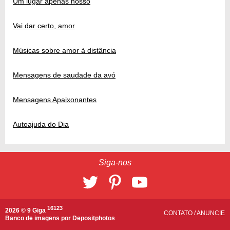
Um lugar apenas nosso
Vai dar certo, amor
Músicas sobre amor à distância
Mensagens de saudade da avó
Mensagens Apaixonantes
Autoajuda do Dia
Siga-nos
16123
2026 © 9 Giga
CONTATO
/
ANUNCIE
Banco de imagens por
Depositphotos