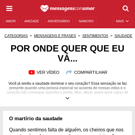
AMOR
AMIZADE
ANIVERSÁRIO
NAMORO
MAIS
SENTIMENTOS
LEGENDAS
DATAS ESPECIAIS
CATEGORIAS
MENSAGENS E FRASES
SENTIMENTOS
SAUDADE
UNIVERSO FEMININO
AUTOAJUDA
DESCULPAS
POR ONDE QUER QUE EU
VÁ...
MENSAGENS E FRASES
MENSAGENS DE ANIVERSÁRIO
ENTRETENIMENTO
FAMOSOS
BÍBLIA
VER VÍDEO
COMPARTILHAR
Você já sentiu a saudade dominar o seu coração? Essa sensação se faz
presente quando uma pessoa especial se ausenta de nossas vidas e o
coração não consegue suportar a perda. Mas, afinal, quem seria capaz de
esquecer um grande amor?
O martírio da saudade
Quando sentimos falta de alguém, os cheiros que nos