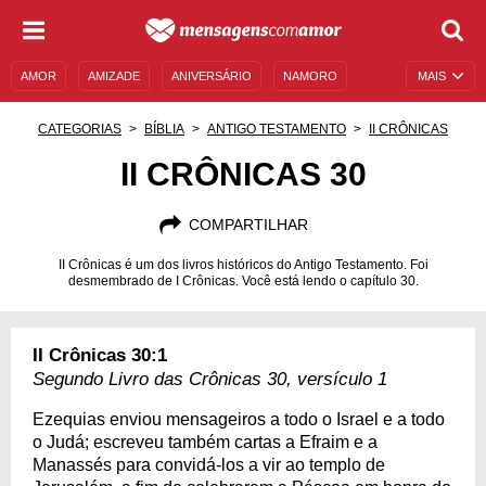
AMOR
AMIZADE
ANIVERSÁRIO
NAMORO
MAIS
SENTIMENTOS
LEGENDAS
DATAS ESPECIAIS
CATEGORIAS
BÍBLIA
ANTIGO TESTAMENTO
II CRÔNICAS
UNIVERSO FEMININO
AUTOAJUDA
DESCULPAS
II CRÔNICAS 30
MENSAGENS E FRASES
MENSAGENS DE ANIVERSÁRIO
COMPARTILHAR
ENTRETENIMENTO
FAMOSOS
BÍBLIA
II Crônicas é um dos livros históricos do Antigo Testamento. Foi
desmembrado de I Crônicas. Você está lendo o capítulo 30.
II Crônicas 30:1
Segundo Livro das Crônicas 30, versículo 1
Ezequias enviou mensageiros a todo o Israel e a todo
o Judá; escreveu também cartas a Efraim e a
Manassés para convidá-los a vir ao templo de