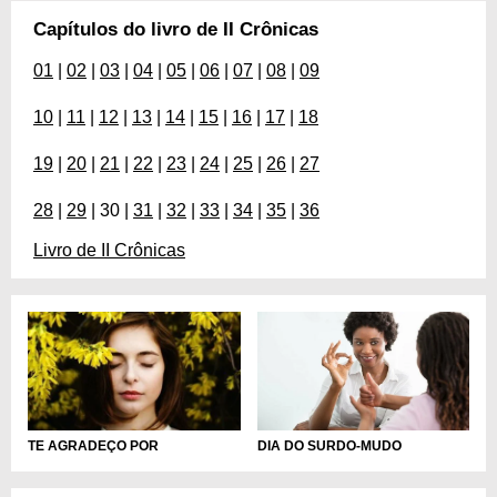
Capítulos do livro de II Crônicas
01
|
02
|
03
|
04
|
05
|
06
|
07
|
08
|
09
10
|
11
|
12
|
13
|
14
|
15
|
16
|
17
|
18
19
|
20
|
21
|
22
|
23
|
24
|
25
|
26
|
27
28
|
29
| 30 |
31
|
32
|
33
|
34
|
35
|
36
Livro de II Crônicas
DIA DO SURDO-MUDO
TE AGRADEÇO POR