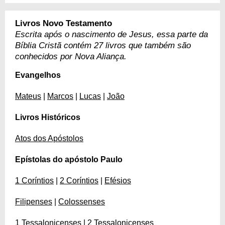
Livros Novo Testamento
Escrita após o nascimento de Jesus, essa parte da
Bíblia Cristã contém 27 livros que também são
conhecidos por Nova Aliança.
Evangelhos
Mateus
|
Marcos
|
Lucas
|
João
Livros Históricos
Atos dos Apóstolos
Epístolas do apóstolo Paulo
1 Coríntios
|
2 Coríntios
|
Efésios
Filipenses
|
Colossenses
1 Tessalonicenses
|
2 Tessalonicenses