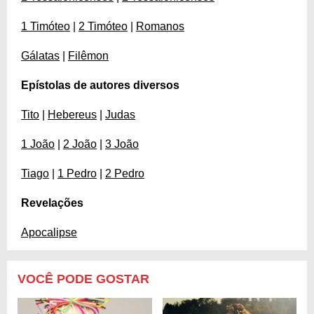
1 Timóteo
|
2 Timóteo
|
Romanos
Gálatas
|
Filêmon
Epístolas de autores diversos
Tito
|
Hebereus
|
Judas
1 João
|
2 João
|
3 João
Tiago
|
1 Pedro
|
2 Pedro
Revelações
Apocalipse
VOCÊ PODE GOSTAR