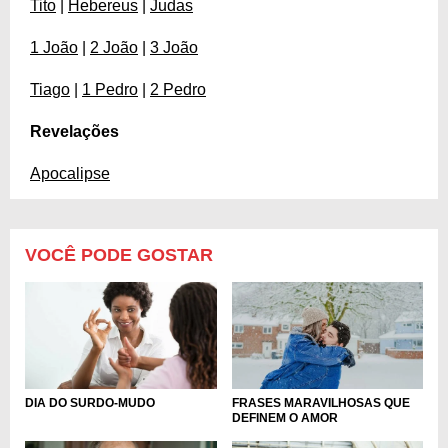
Tito
|
Hebereus
|
Judas
1 João
|
2 João
|
3 João
Tiago
|
1 Pedro
|
2 Pedro
Revelações
Apocalipse
VOCÊ PODE GOSTAR
DIA DO SURDO-MUDO
FRASES MARAVILHOSAS QUE
DEFINEM O AMOR