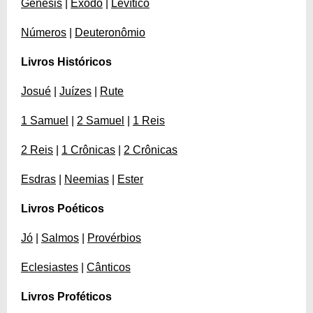
Gênesis
|
Êxodo
|
Levítico
Números
|
Deuteronômio
Livros Históricos
Josué
|
Juízes
|
Rute
1 Samuel
|
2 Samuel
|
1 Reis
2 Reis
|
1 Crônicas
|
2 Crônicas
Esdras
|
Neemias
|
Ester
Livros Poéticos
Jó
|
Salmos
|
Provérbios
Eclesiastes
|
Cânticos
Livros Proféticos