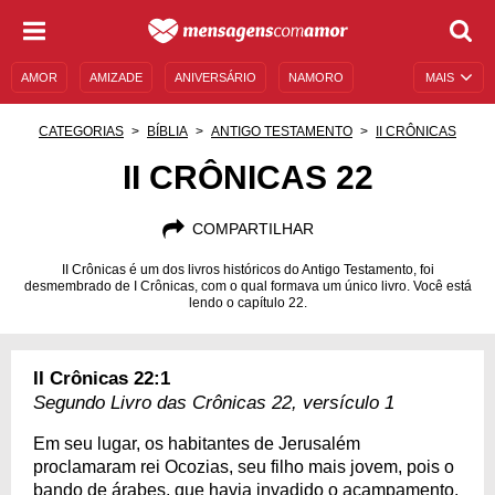
AMOR
AMIZADE
ANIVERSÁRIO
NAMORO
MAIS
SENTIMENTOS
LEGENDAS
DATAS ESPECIAIS
CATEGORIAS
BÍBLIA
ANTIGO TESTAMENTO
II CRÔNICAS
UNIVERSO FEMININO
AUTOAJUDA
DESCULPAS
II CRÔNICAS 22
MENSAGENS E FRASES
MENSAGENS DE ANIVERSÁRIO
COMPARTILHAR
ENTRETENIMENTO
FAMOSOS
BÍBLIA
II Crônicas é um dos livros históricos do Antigo Testamento, foi
desmembrado de I Crônicas, com o qual formava um único livro. Você está
lendo o capítulo 22.
II Crônicas 22:1
Segundo Livro das Crônicas 22, versículo 1
Em seu lugar, os habitantes de Jerusalém
proclamaram rei Ocozias, seu filho mais jovem, pois o
bando de árabes, que havia invadido o acampamento,