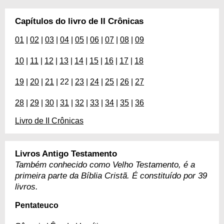
Capítulos do livro de II Crônicas
01
|
02
|
03
|
04
|
05
|
06
|
07
|
08
|
09
10
|
11
|
12
|
13
|
14
|
15
|
16
|
17
|
18
19
|
20
|
21
| 22 |
23
|
24
|
25
|
26
|
27
28
|
29
|
30
|
31
|
32
|
33
|
34
|
35
|
36
Livro de II Crônicas
Livros Antigo Testamento
Também conhecido como Velho Testamento, é a
primeira parte da Bíblia Cristã. É constituído por 39
livros.
Pentateuco