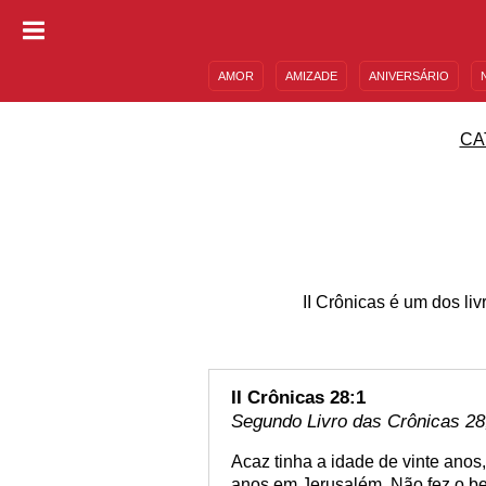
AMOR
AMIZADE
ANIVERSÁRIO
DESCULPAS
MENSAGENS E FRASES
CA
II Crônicas é um dos li
II Crônicas 28:1
Segundo Livro das Crônicas 28,
Acaz tinha a idade de vinte ano
anos em Jerusalém. Não fez o be