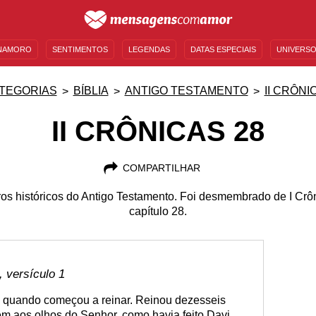
NAMORO
SENTIMENTOS
LEGENDAS
DATAS ESPECIAIS
UNIVERSO
MENSAGENS DE ANIVERSÁRIO
ENTRETENIMENTO
FAMOSOS
BÍBLIA
TEGORIAS
BÍBLIA
ANTIGO TESTAMENTO
II CRÔNI
II CRÔNICAS 28
COMPARTILHAR
vros históricos do Antigo Testamento. Foi desmembrado de I Crô
capítulo 28.
 versículo 1
s, quando começou a reinar. Reinou dezesseis
m aos olhos do Senhor, como havia feito Davi,