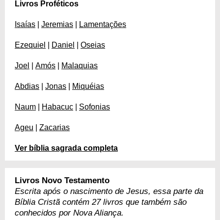
Livros Proféticos
Isaías
|
Jeremias
|
Lamentações
Ezequiel
|
Daniel
|
Oseias
Joel
|
Amós
|
Malaquias
Abdias
|
Jonas
|
Miquéias
Naum
|
Habacuc
|
Sofonias
Ageu
|
Zacarias
Ver bíblia sagrada completa
Livros Novo Testamento
Escrita após o nascimento de Jesus, essa parte da
Bíblia Cristã contém 27 livros que também são
conhecidos por Nova Aliança.