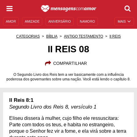
AMOR
AMIZADE
ANIVERSÁRIO
NAMORO
MAIS
SENTIMENTOS
LEGENDAS
DATAS ESPECIAIS
CATEGORIAS
BÍBLIA
ANTIGO TESTAMENTO
II REIS
UNIVERSO FEMININO
AUTOAJUDA
DESCULPAS
II REIS 08
MENSAGENS E FRASES
MENSAGENS DE ANIVERSÁRIO
COMPARTILHAR
ENTRETENIMENTO
FAMOSOS
BÍBLIA
O Segundo Livro dos Reis tem a ver basicamente com a influência
poderosa dos governantes sobre uma nação. Você está lendo o capítulo 8.
II Reis 8:1
Segundo Livro dos Reis 8, versículo 1
Eliseu dissera à mulher, cujo filho ele ressuscitara:
Parte com todos os teus, e habita no estrangeiro,
porque o Senhor fez vir a fome, e ela virá sobre a terra