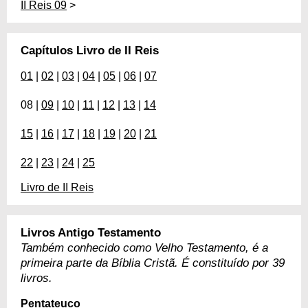
II Reis 09
>
Capítulos Livro de II Reis
01
|
02
|
03
|
04
|
05
|
06
|
07
08 |
09
|
10
|
11
|
12
|
13
|
14
15
|
16
|
17
|
18
|
19
|
20
|
21
22
|
23
|
24
|
25
Livro de II Reis
Livros Antigo Testamento
Também conhecido como Velho Testamento, é a
primeira parte da Bíblia Cristã. É constituído por 39
livros.
Pentateuco