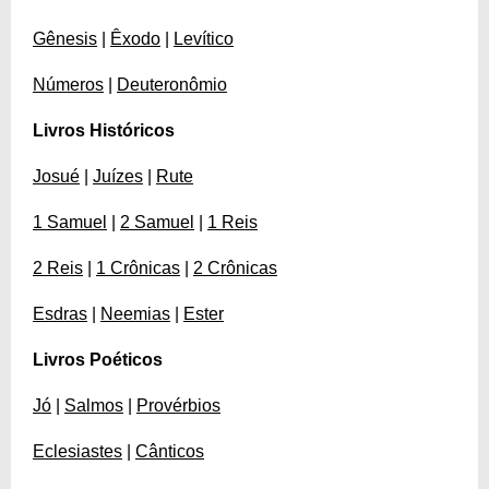
Gênesis
|
Êxodo
|
Levítico
Números
|
Deuteronômio
Livros Históricos
Josué
|
Juízes
|
Rute
1 Samuel
|
2 Samuel
|
1 Reis
2 Reis
|
1 Crônicas
|
2 Crônicas
Esdras
|
Neemias
|
Ester
Livros Poéticos
Jó
|
Salmos
|
Provérbios
Eclesiastes
|
Cânticos