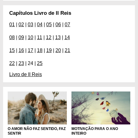
Capítulos Livro de II Reis
01
|
02
|
03
|
04
|
05
|
06
|
07
08
|
09
|
10
|
11
|
12
|
13
|
14
15
|
16
|
17
|
18
|
19
|
20
|
21
22
|
23
| 24 |
25
Livro de II Reis
O AMOR NÃO FAZ SENTIDO, FAZ
MOTIVAÇÃO PARA O ANO
SENTIR
INTEIRO