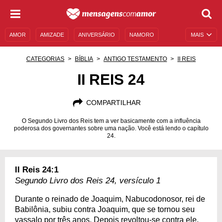
AMOR
AMIZADE
ANIVERSÁRIO
NAMORO
MAIS
SENTIMENTOS
LEGENDAS
DATAS ESPECIAIS
CATEGORIAS
BÍBLIA
ANTIGO TESTAMENTO
II REIS
UNIVERSO FEMININO
AUTOAJUDA
DESCULPAS
II REIS 24
MENSAGENS E FRASES
MENSAGENS DE ANIVERSÁRIO
COMPARTILHAR
ENTRETENIMENTO
FAMOSOS
BÍBLIA
O Segundo Livro dos Reis tem a ver basicamente com a influência
poderosa dos governantes sobre uma nação. Você está lendo o capítulo
24.
II Reis 24:1
Segundo Livro dos Reis 24, versículo 1
Durante o reinado de Joaquim, Nabucodonosor, rei de
Babilônia, subiu contra Joaquim, que se tornou seu
vassalo por três anos. Depois revoltou-se contra ele.