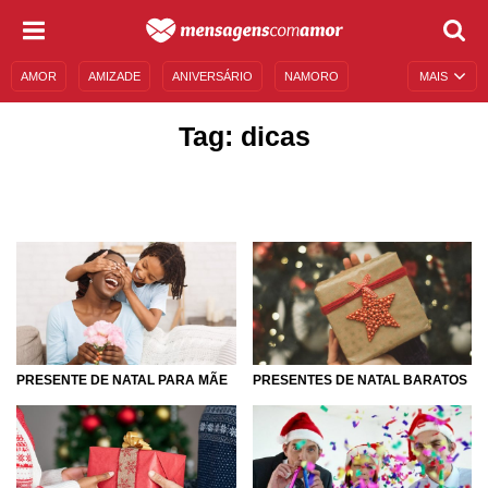
AMOR
AMIZADE
ANIVERSÁRIO
NAMORO
MAIS
SENTIMENTOS
LEGENDAS
DATAS ESPECIAIS
Tag: dicas
UNIVERSO FEMININO
AUTOAJUDA
DESCULPAS
MENSAGENS E FRASES
MENSAGENS DE ANIVERSÁRIO
ENTRETENIMENTO
FAMOSOS
BÍBLIA
PRESENTE DE NATAL PARA MÃE
PRESENTES DE NATAL BARATOS