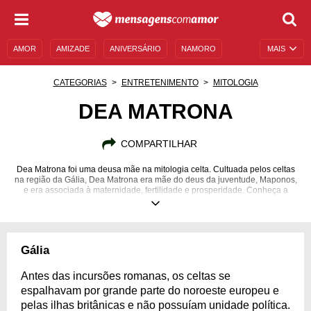
AMOR
AMIZADE
ANIVERSÁRIO
NAMORO
MAIS
SENTIMENTOS
LEGENDAS
DATAS ESPECIAIS
CATEGORIAS
ENTRETENIMENTO
MITOLOGIA
UNIVERSO FEMININO
AUTOAJUDA
DESCULPAS
DEA MATRONA
MENSAGENS E FRASES
MENSAGENS DE ANIVERSÁRIO
COMPARTILHAR
ENTRETENIMENTO
FAMOSOS
BÍBLIA
Dea Matrona foi uma deusa mãe na mitologia celta. Cultuada pelos celtas
na região da Gália, Dea Matrona era mãe do deus da juventude, Maponos,
e era associada à maternidade, fertilidade e prosperidade. Conheça a
história dessa deusa da região do Rio Marne.
Gália
Antes das incursões romanas, os celtas se
espalhavam por grande parte do noroeste europeu e
pelas ilhas britânicas e não possuíam unidade política.