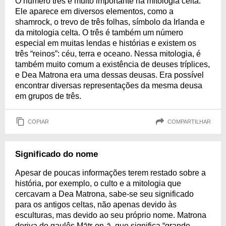
O número três é muito importante na mitologia celta.
Ele aparece em diversos elementos, como a
shamrock, o trevo de três folhas, símbolo da Irlanda e
da mitologia celta. O três é também um número
especial em muitas lendas e histórias e existem os
três “reinos”: céu, terra e oceano. Nessa mitologia, é
também muito comum a existência de deuses tríplices,
e Dea Matrona era uma dessas deusas. Era possível
encontrar diversas representações da mesma deusa
em grupos de três.
COPIAR
COMPARTILHAR
Significado do nome
Apesar de poucas informações terem restado sobre a
história, por exemplo, o culto e a mitologia que
cercavam a Dea Matrona, sabe-se seu significado
para os antigos celtas, não apenas devido às
esculturas, mas devido ao seu próprio nome. Matrona
deriva do gaulês Mātr-on-ā, que significa “grande