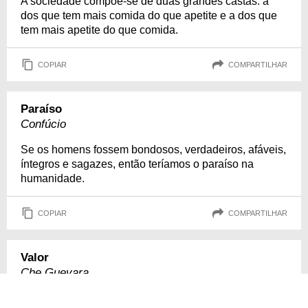
A sociedade compõe-se de duas grandes castas: a
dos que tem mais comida do que apetite e a dos que
tem mais apetite do que comida.
COPIAR
COMPARTILHAR
Paraíso
Confúcio
Se os homens fossem bondosos, verdadeiros, afáveis,
íntegros e sagazes, então teríamos o paraíso na
humanidade.
COPIAR
COMPARTILHAR
Valor
Che Guevara
Vale milhões de vezes mais a vida de um único ser