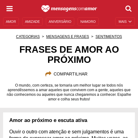
AMOR
AMIZADE
ANIVERSÁRIO
NAMORO
MAIS
SENTIMENTOS
LEGENDAS
DATAS ESPECIAIS
CATEGORIAS
MENSAGENS E FRASES
SENTIMENTOS
UNIVERSO FEMININO
AUTOAJUDA
DESCULPAS
FRASES DE AMOR AO
PRÓXIMO
MENSAGENS E FRASES
MENSAGENS DE ANIVERSÁRIO
ENTRETENIMENTO
FAMOSOS
BÍBLIA
COMPARTILHAR
O mundo, com certeza, se tornaria um melhor lugar se todos nós
aprendêssemos a amar aqueles que convivem com a gente, aqueles que
não conhecemos ou aqueles que nunca chegaremos a conhecer. Espalhe
amor e colha seus frutos!
Amor ao próximo e escuta ativa
Ouvir o outro com atenção e sem julgamentos é uma