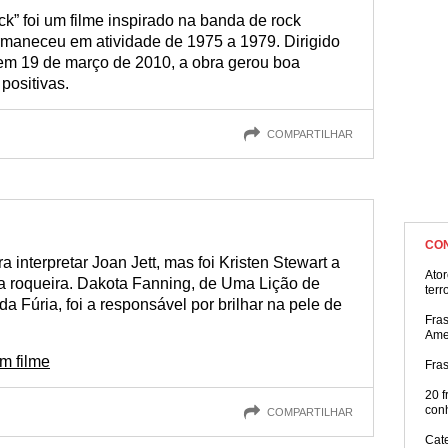
marcaram a obra!
” foi um filme inspirado na banda de rock
maneceu em atividade de 1975 a 1979. Dirigido
 em 19 de março de 2010, a obra gerou boa
positivas.
COMPARTILHAR
CO
interpretar Joan Jett, mas foi Kristen Stewart a
Ator
ia roqueira. Dakota Fanning, de Uma Lição de
terr
a Fúria, foi a responsável por brilhar na pele de
Fra
Ame
m filme
Fra
20 f
con
COMPARTILHAR
Cat