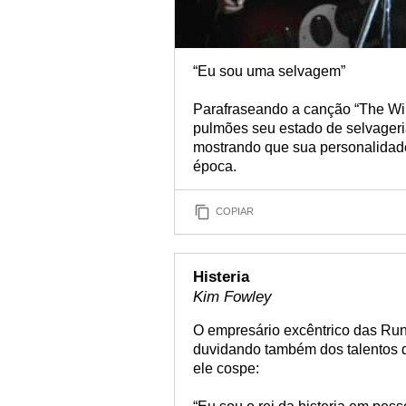
“Eu sou uma selvagem”
Parafraseando a canção “The Wild
pulmões seu estado de selvageria
mostrando que sua personalidade
época.
COPIAR
Histeria
Kim Fowley
O empresário excêntrico das Run
duvidando também dos talentos d
ele cospe: