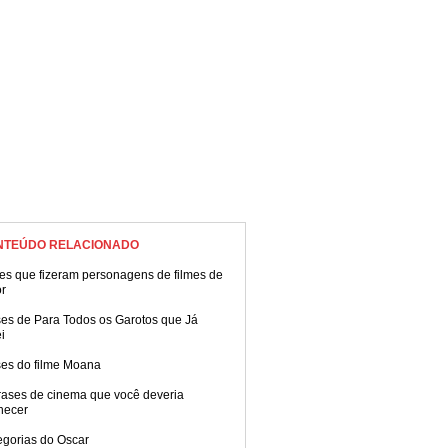
NTEÚDO RELACIONADO
es que fizeram personagens de filmes de
or
ses de Para Todos os Garotos que Já
i
ses do filme Moana
rases de cinema que você deveria
hecer
egorias do Oscar