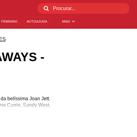
 FEMININO
AUTOAJUDA
MAIS
ES
AWAYS -
da belíssima Joan Jett.
rie Currie, Sandy West,
mação da banda: todas
endo pioneiras na cena,
anda. Em 2010, Kristen
gumas das frases que