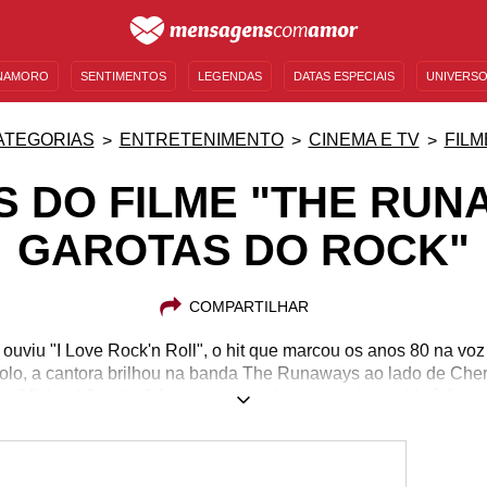
NAMORO
SENTIMENTOS
LEGENDAS
DATAS ESPECIAIS
UNIVERSO
MENSAGENS DE ANIVERSÁRIO
ENTRETENIMENTO
FAMOSOS
BÍBLIA
ATEGORIAS
ENTRETENIMENTO
CINEMA E TV
FILM
 DO FILME "THE RUN
GAROTAS DO ROCK"
COMPARTILHAR
ouviu "I Love Rock'n Roll", o hit que marcou os anos 80 na voz 
solo, a cantora brilhou na banda The Runaways ao lado de Cher
x e Michael Steele. A fama, em grande parte, veio devido à for
'n roll sobre temas majoritariamente abordados por homens e s
ue outras mulheres também se sentissem aptas a formar uma b
nning estrelaram o filme biográfico das Runaways. Conheça al