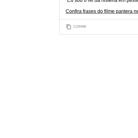
“Eu sou o rei da histeria em pess
Confira frases do filme pantera n
COPIAR