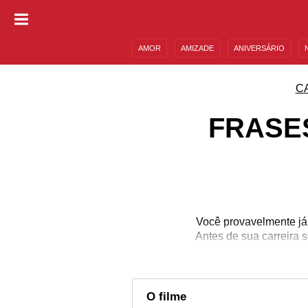
AMOR
AMIZADE
ANIVERSÁRIO
DESCULPAS
MENSAGENS E FRASES
C
FRASES
Você provavelmente já 
Antes de sua carreira 
Lita Ford, Jackie Fo
mulheres cantando rock
abrindo portas para q
Stewart e Dakota Fa
O filme