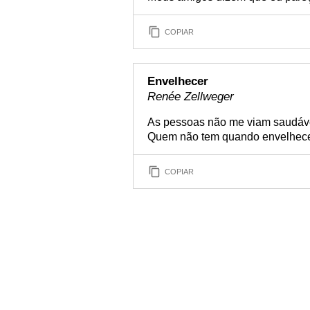
COPIAR
Envelhecer
Renée Zellweger
As pessoas não me viam saudável
Quem não tem quando envelhece? 
COPIAR