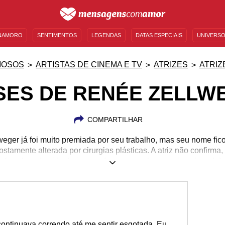
NAMORO
SENTIMENTOS
LEGENDAS
DATAS ESPECIAIS
UNIVERSO
MENSAGENS DE ANIVERSÁRIO
ENTRETENIMENTO
FAMOSOS
BÍBLIA
MOSOS
ARTISTAS DE CINEMA E TV
ATRIZES
ATRIZ
SES DE RENÉE ZELLW
COMPARTILHAR
weger já foi muito premiada por seu trabalho, mas seu nome fic
stamente alterada por cirurgias plásticas. A atriz não confirm
fase boa da vida. Leia suas frases e conheça mais sobre ela!
25/04/1969
 continuava correndo até me sentir esgotada. Eu