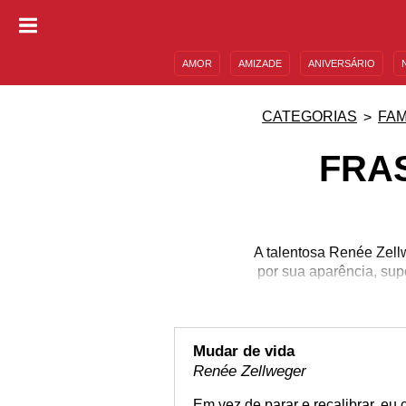
AMOR
AMIZADE
ANIVERSÁRIO
DESCULPAS
MENSAGENS E FRASES
CATEGORIAS
FA
FRA
A talentosa Renée Zell
por sua aparência, supo
Mudar de vida
Renée Zellweger
Em vez de parar e recalibrar, eu