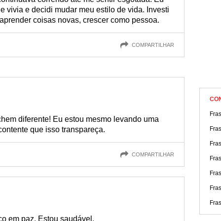
 vivia e decidi mudar meu estilo de vida. Investi
 aprender coisas novas, crescer como pessoa.
COMPARTILHAR
CO
Fra
achem diferente! Eu estou mesmo levando uma
o contente que isso transpareça.
Fras
Fra
COMPARTILHAR
Fras
Fra
Fra
Fra
o em paz. Estou saudável.