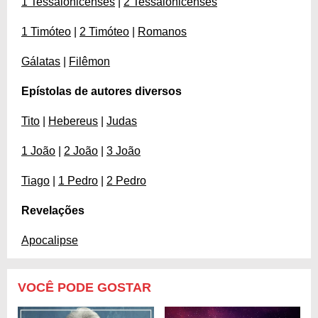
1 Tessalonicenses
|
2 Tessalonicenses
1 Timóteo
|
2 Timóteo
|
Romanos
Gálatas
|
Filêmon
Epístolas de autores diversos
Tito
|
Hebereus
|
Judas
1 João
|
2 João
|
3 João
Tiago
|
1 Pedro
|
2 Pedro
Revelações
Apocalipse
VOCÊ PODE GOSTAR