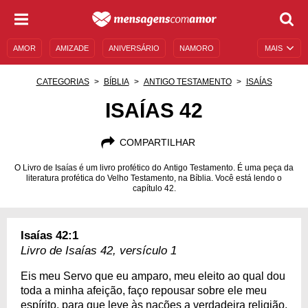
AMOR
AMIZADE
ANIVERSÁRIO
NAMORO
MAIS
SENTIMENTOS
LEGENDAS
DATAS ESPECIAIS
CATEGORIAS
BÍBLIA
ANTIGO TESTAMENTO
ISAÍAS
UNIVERSO FEMININO
AUTOAJUDA
DESCULPAS
ISAÍAS 42
MENSAGENS E FRASES
MENSAGENS DE ANIVERSÁRIO
COMPARTILHAR
ENTRETENIMENTO
FAMOSOS
BÍBLIA
O Livro de Isaías é um livro profético do Antigo Testamento. É uma peça da
literatura profética do Velho Testamento, na Bíblia. Você está lendo o
capítulo 42.
Isaías 42:1
Livro de Isaías 42, versículo 1
Eis meu Servo que eu amparo, meu eleito ao qual dou
toda a minha afeição, faço repousar sobre ele meu
espírito, para que leve às nações a verdadeira religião.