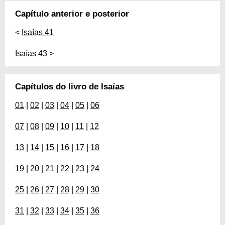
Capítulo anterior e posterior
<
Isaías 41
Isaías 43
>
Capítulos do livro de Isaías
01
|
02
|
03
|
04
|
05
|
06
07
|
08
|
09
|
10
|
11
|
12
13
|
14
|
15
|
16
|
17
|
18
19
|
20
|
21
|
22
|
23
|
24
25
|
26
|
27
|
28
|
29
|
30
31
|
32
|
33
|
34
|
35
|
36