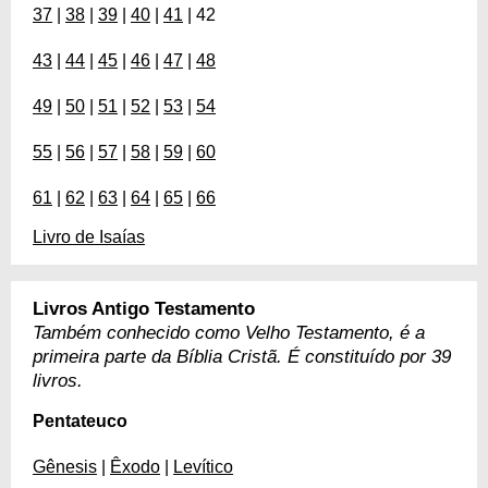
37
|
38
|
39
|
40
|
41
| 42
43
|
44
|
45
|
46
|
47
|
48
49
|
50
|
51
|
52
|
53
|
54
55
|
56
|
57
|
58
|
59
|
60
61
|
62
|
63
|
64
|
65
|
66
Livro de Isaías
Livros Antigo Testamento
Também conhecido como Velho Testamento, é a
primeira parte da Bíblia Cristã. É constituído por 39
livros.
Pentateuco
Gênesis
|
Êxodo
|
Levítico