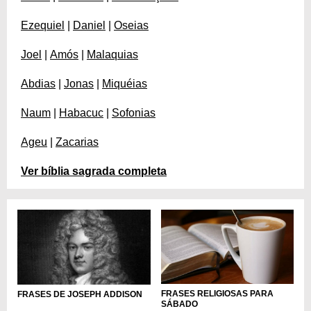
Ezequiel
|
Daniel
|
Oseias
Joel
|
Amós
|
Malaquias
Abdias
|
Jonas
|
Miquéias
Naum
|
Habacuc
|
Sofonias
Ageu
|
Zacarias
Ver bíblia sagrada completa
FRASES RELIGIOSAS PARA
FRASES DE JOSEPH ADDISON
SÁBADO