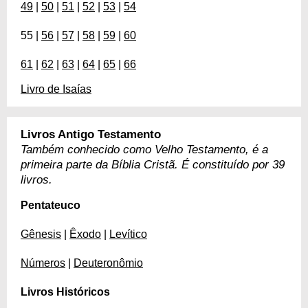
49
|
50
|
51
|
52
|
53
|
54
55 |
56
|
57
|
58
|
59
|
60
61
|
62
|
63
|
64
|
65
|
66
Livro de Isaías
Livros Antigo Testamento
Também conhecido como Velho Testamento, é a
primeira parte da Bíblia Cristã. É constituído por 39
livros.
Pentateuco
Gênesis
|
Êxodo
|
Levítico
Números
|
Deuteronômio
Livros Históricos