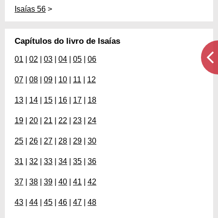
Isaías 56
>
Capítulos do livro de Isaías
01
|
02
|
03
|
04
|
05
|
06
07
|
08
|
09
|
10
|
11
|
12
13
|
14
|
15
|
16
|
17
|
18
19
|
20
|
21
|
22
|
23
|
24
25
|
26
|
27
|
28
|
29
|
30
31
|
32
|
33
|
34
|
35
|
36
37
|
38
|
39
|
40
|
41
|
42
43
|
44
|
45
|
46
|
47
|
48