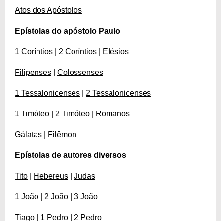
Atos dos Apóstolos
Epístolas do apóstolo Paulo
1 Coríntios
|
2 Coríntios
|
Efésios
Filipenses
|
Colossenses
1 Tessalonicenses
|
2 Tessalonicenses
1 Timóteo
|
2 Timóteo
|
Romanos
Gálatas
|
Filêmon
Epístolas de autores diversos
Tito
|
Hebereus
|
Judas
1 João
|
2 João
|
3 João
Tiago
|
1 Pedro
|
2 Pedro