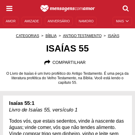
AMOR
AMIZADE
ANIVERSÁRIO
NAMORO
MAIS
SENTIMENTOS
LEGENDAS
DATAS ESPECIAIS
CATEGORIAS
BÍBLIA
ANTIGO TESTAMENTO
ISAÍAS
UNIVERSO FEMININO
AUTOAJUDA
DESCULPAS
ISAÍAS 55
MENSAGENS E FRASES
MENSAGENS DE ANIVERSÁRIO
COMPARTILHAR
ENTRETENIMENTO
FAMOSOS
BÍBLIA
O Livro de Isaías é um livro profético do Antigo Testamento. É uma peça da
literatura profética do Velho Testamento, na Bíblia. Você está lendo o
capítulo 55.
Isaías 55:1
Livro de Isaías 55, versículo 1
Todos vós, que estais sedentos, vinde à nascente das
águas; vinde comer, vós que não tendes alimento.
Vinde comprar trigo sem dinheiro, vinho e leite sem