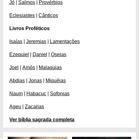
Jó
|
Salmos
|
Provérbios
Eclesiastes
|
Cânticos
Livros Proféticos
Isaías
|
Jeremias
|
Lamentações
Ezequiel
|
Daniel
|
Oseias
Joel
|
Amós
|
Malaquias
Abdias
|
Jonas
|
Miquéias
Naum
|
Habacuc
|
Sofonias
Ageu
|
Zacarias
Ver bíblia sagrada completa