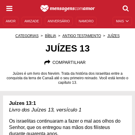
AMOR
AMIZADE
ANIVERSÁRIO
NAMORO
MAIS
SENTIMENTOS
LEGENDAS
DATAS ESPECIAIS
CATEGORIAS
BÍBLIA
ANTIGO TESTAMENTO
JUÍZES
UNIVERSO FEMININO
AUTOAJUDA
DESCULPAS
JUÍZES 13
MENSAGENS E FRASES
MENSAGENS DE ANIVERSÁRIO
COMPARTILHAR
ENTRETENIMENTO
FAMOSOS
BÍBLIA
Juízes é um livro dos Neviim. Trata da história dos israelitas entre a
conquista da terra de Canaã até o seu primeiro reinado. Você está lendo o
capítulo 13.
Juízes 13:1
Livro dos Juízes 13, versículo 1
Os israelitas continuaram a fazer o mal aos olhos do
Senhor, que os entregou nas mãos dos filisteus
durante quarenta anos.