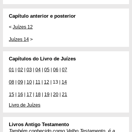
Capítulo anterior e posterior
<
Juízes 12
Juízes 14
>
Capítulos do Livro de Juízes
01
|
02
|
03
|
04
|
05
|
06
|
07
08
|
09
|
10
|
11
|
12
| 13 |
14
15
|
16
|
17
|
18
|
19
|
20
|
21
Livro de Juízes
Livros Antigo Testamento
Também conhecido como Velho Testamento, é a