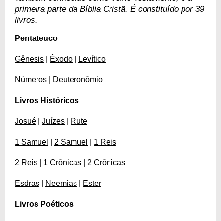
primeira parte da Bíblia Cristã. É constituído por 39
livros.
Pentateuco
Gênesis
|
Êxodo
|
Levítico
Números
|
Deuteronômio
Livros Históricos
Josué
|
Juízes
|
Rute
1 Samuel
|
2 Samuel
|
1 Reis
2 Reis
|
1 Crônicas
|
2 Crônicas
Esdras
|
Neemias
|
Ester
Livros Poéticos