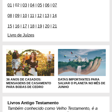
01
| 02 |
03
|
04
|
05
|
06
|
07
08
|
09
|
10
|
11
|
12
|
13
|
14
15
|
16
|
17
|
18
|
19
|
20
|
21
Livro de Juízes
36 ANOS DE CASADOS:
DATAS IMPORTANTES PARA
MENSAGENS DE CASAMENTO
SALVAR O PLANETA NO MÊS DE
PARA BODAS DE CEDRO
JUNHO
Livros Antigo Testamento
Também conhecido como Velho Testamento, é a