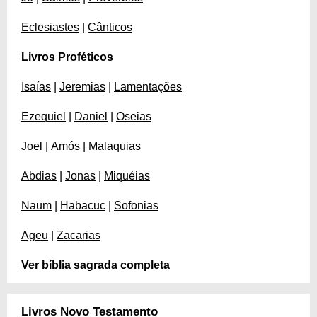
Eclesiastes
|
Cânticos
Livros Proféticos
Isaías
|
Jeremias
|
Lamentações
Ezequiel
|
Daniel
|
Oseias
Joel
|
Amós
|
Malaquias
Abdias
|
Jonas
|
Miquéias
Naum
|
Habacuc
|
Sofonias
Ageu
|
Zacarias
Ver bíblia sagrada completa
Livros Novo Testamento