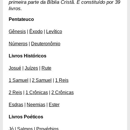
primeira parte da Bíblia Cristã. É constituído por 39
livros.
Pentateuco
Gênesis
|
Êxodo
|
Levítico
Números
|
Deuteronômio
Livros Históricos
Josué
|
Juízes
|
Rute
1 Samuel
|
2 Samuel
|
1 Reis
2 Reis
|
1 Crônicas
|
2 Crônicas
Esdras
|
Neemias
|
Ester
Livros Poéticos
Jó
|
Salmos
|
Provérbios