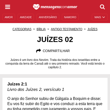
AMOR
AMIZADE
ANIVERSÁRIO
NAMORO
MAIS
SENTIMENTOS
LEGENDAS
DATAS ESPECIAIS
CATEGORIAS
BÍBLIA
ANTIGO TESTAMENTO
JUÍZES
UNIVERSO FEMININO
AUTOAJUDA
DESCULPAS
JUÍZES 02
MENSAGENS E FRASES
MENSAGENS DE ANIVERSÁRIO
COMPARTILHAR
ENTRETENIMENTO
FAMOSOS
BÍBLIA
Juízes é um livro dos Neviim. Trata da história dos israelitas entre a
conquista da terra de Canaã até o seu primeiro reinado. Você está lendo o
capítulo 2.
Juízes 2:1
Livro dos Juízes 2, versículo 1
O anjo do Senhor subiu de Gálgala a Boquim e disse:
Eu vos fiz subir do Egito e vos conduzi a esta terra que
eu tinha prometido com juramento a vossos pais. E