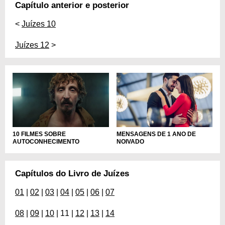
Capítulo anterior e posterior
<
Juízes 10
Juízes 12
>
10 FILMES SOBRE
MENSAGENS DE 1 ANO DE
AUTOCONHECIMENTO
NOIVADO
Capítulos do Livro de Juízes
01
|
02
|
03
|
04
|
05
|
06
|
07
08
|
09
|
10
| 11 |
12
|
13
|
14