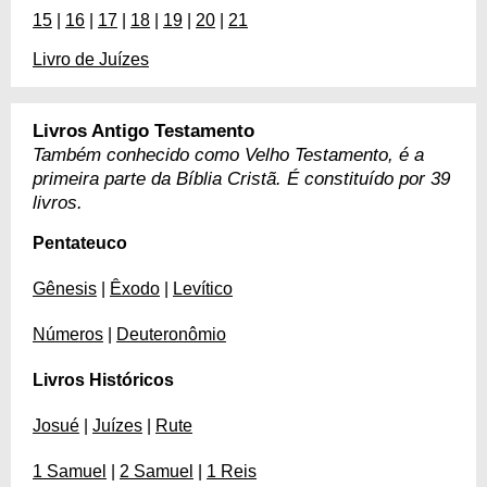
15
|
16
|
17
|
18
|
19
|
20
|
21
Livro de Juízes
Livros Antigo Testamento
Também conhecido como Velho Testamento, é a
primeira parte da Bíblia Cristã. É constituído por 39
livros.
Pentateuco
Gênesis
|
Êxodo
|
Levítico
Números
|
Deuteronômio
Livros Históricos
Josué
|
Juízes
|
Rute
1 Samuel
|
2 Samuel
|
1 Reis