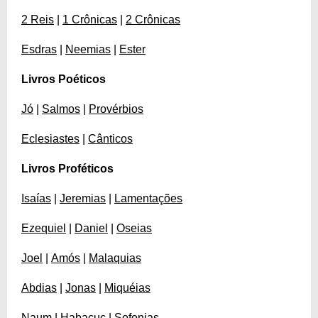
2 Reis
|
1 Crônicas
|
2 Crônicas
Esdras
|
Neemias
|
Ester
Livros Poéticos
Jó
|
Salmos
|
Provérbios
Eclesiastes
|
Cânticos
Livros Proféticos
Isaías
|
Jeremias
|
Lamentações
Ezequiel
|
Daniel
|
Oseias
Joel
|
Amós
|
Malaquias
Abdias
|
Jonas
|
Miquéias
Naum
|
Habacuc
|
Sofonias