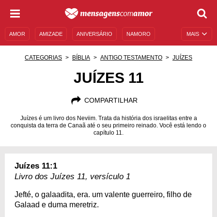
AMOR
AMIZADE
ANIVERSÁRIO
NAMORO
MAIS
SENTIMENTOS
LEGENDAS
DATAS ESPECIAIS
CATEGORIAS
BÍBLIA
ANTIGO TESTAMENTO
JUÍZES
UNIVERSO FEMININO
AUTOAJUDA
DESCULPAS
JUÍZES 11
MENSAGENS E FRASES
MENSAGENS DE ANIVERSÁRIO
COMPARTILHAR
ENTRETENIMENTO
FAMOSOS
BÍBLIA
Juízes é um livro dos Neviim. Trata da história dos israelitas entre a
conquista da terra de Canaã até o seu primeiro reinado. Você está lendo o
capítulo 11.
Juízes 11:1
Livro dos Juízes 11, versículo 1
Jefté, o galaadita, era. um valente guerreiro, filho de
Galaad e duma meretriz.