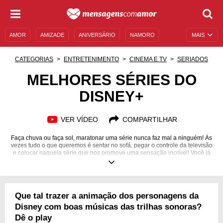
AMOR
AMIZADE
ANIVERSÁRIO
NAMORO
MAIS
SENTIMENTOS
LEGENDAS
DATAS ESPECIAIS
CATEGORIAS
ENTRETENIMENTO
CINEMA E TV
SERIADOS
UNIVERSO FEMININO
AUTOAJUDA
DESCULPAS
MELHORES SÉRIES DO
DISNEY+
MENSAGENS E FRASES
MENSAGENS DE ANIVERSÁRIO
ENTRETENIMENTO
FAMOSOS
BÍBLIA
VER VÍDEO
COMPARTILHAR
Faça chuva ou faça sol, maratonar uma série nunca faz mal a ninguém! Às
vezes tudo o que queremos é sentar no sofá, pegar o controle da televisão
e colocar naquela série que nos promove uma sensação incrível! Você já
teve essa sensação? Mas em meio às tantas opções de streaming da
atualidade, nem sempre sabemos o que escolher. A grande verdade é que
a Disney+ tem uma lista imensa de séries de todos os tipos que prometem
prender a nossa atenção e, claro, nos proporcionar experiências e
emoções sensacionais. Você está com dúvida do que assistir e precisa de
Que tal trazer a animação dos personagens da
algumas dicas? Conheça agora as 10 melhores séries disponíveis no
Disney+!
Disney com boas músicas das trilhas sonoras?
Dê o play