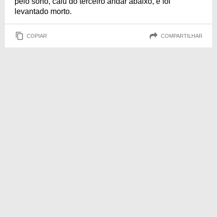
pelo sono, caiu do terceiro andar abaixo, e foi
levantado morto.
COPIAR
COMPARTILHAR