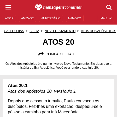
AMOR
AMIZADE
ANIVERSÁRIO
NAMORO
MAIS
SENTIMENTOS
LEGENDAS
DATAS ESPECIAIS
CATEGORIAS
BÍBLIA
NOVO TESTAMENTO
ATOS DOS APÓSTOLOS
UNIVERSO FEMININO
AUTOAJUDA
DESCULPAS
ATOS 20
MENSAGENS E FRASES
MENSAGENS DE ANIVERSÁRIO
COMPARTILHAR
ENTRETENIMENTO
FAMOSOS
BÍBLIA
Os Atos dos Apóstolos é o quinto livro do Novo Testamento. Ele descreve a
história da Era Apostólica. Você está lendo o capítulo 20.
Atos 20:1
Atos dos Apóstolos 20, versículo 1
Depois que cessou o tumulto, Paulo convocou os
discípulos. Fez-lhes uma exortação, despediu-se e
pôs-se a caminho para ir à Macedônia.