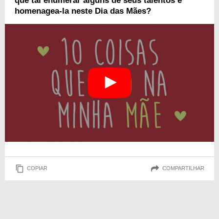
que tal enumerar alguns de seus talentos e
homenagea-la neste Dia das Mães?
COPIAR
COMPARTILHAR