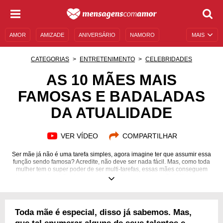
AMOR
AMIZADE
ANIVERSÁRIO
NAMORO
MAIS
SENTIMENTOS
LEGENDAS
DATAS ESPECIAIS
CATEGORIAS
ENTRETENIMENTO
CELEBRIDADES
UNIVERSO FEMININO
AUTOAJUDA
DESCULPAS
AS 10 MÃES MAIS
FAMOSAS E BADALADAS
MENSAGENS E FRASES
MENSAGENS DE ANIVERSÁRIO
DA ATUALIDADE
ENTRETENIMENTO
FAMOSOS
BÍBLIA
VER VÍDEO
COMPARTILHAR
Ser mãe já não é uma tarefa simples, agora imagine ter que assumir essa
função sendo famosa? Acredite, não deve ser nada fácil. Mas, como toda
mulher tem o super poder de ser multi-tarefas, essas mães conseguem
tirar isso de letra! Conheça as mamães famosas que estão brilhando na
atualidade.
Toda mãe é especial, disso já sabemos. Mas,