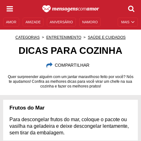
AMOR
AMIZADE
ANIVERSÁRIO
NAMORO
MAIS
SENTIMENTOS
LEGENDAS
DATAS ESPECIAIS
CATEGORIAS
ENTRETENIMENTO
SAÚDE E CUIDADOS
UNIVERSO FEMININO
AUTOAJUDA
DESCULPAS
DICAS PARA COZINHA
MENSAGENS E FRASES
MENSAGENS DE ANIVERSÁRIO
COMPARTILHAR
ENTRETENIMENTO
FAMOSOS
BÍBLIA
Quer surpreender alguém com um jantar maravilhoso feito por você? Nós
te ajudamos! Confira as melhores dicas para você virar um chefe na sua
cozinha e fazer os melhores pratos!
Frutos do Mar
Para descongelar frutos do mar, coloque o pacote ou
vasilha na geladeira e deixe descongelar lentamente,
sem tirar da embalagem.