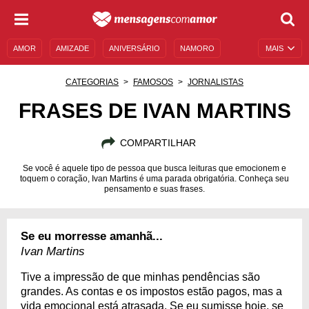
AMOR
AMIZADE
ANIVERSÁRIO
NAMORO
MAIS
SENTIMENTOS
LEGENDAS
DATAS ESPECIAIS
CATEGORIAS
FAMOSOS
JORNALISTAS
UNIVERSO FEMININO
AUTOAJUDA
DESCULPAS
FRASES DE IVAN MARTINS
MENSAGENS E FRASES
MENSAGENS DE ANIVERSÁRIO
COMPARTILHAR
ENTRETENIMENTO
FAMOSOS
BÍBLIA
Se você é aquele tipo de pessoa que busca leituras que emocionem e
toquem o coração, Ivan Martins é uma parada obrigatória. Conheça seu
pensamento e suas frases.
Se eu morresse amanhã...
Ivan Martins
Tive a impressão de que minhas pendências são
grandes. As contas e os impostos estão pagos, mas a
vida emocional está atrasada. Se eu sumisse hoje, se