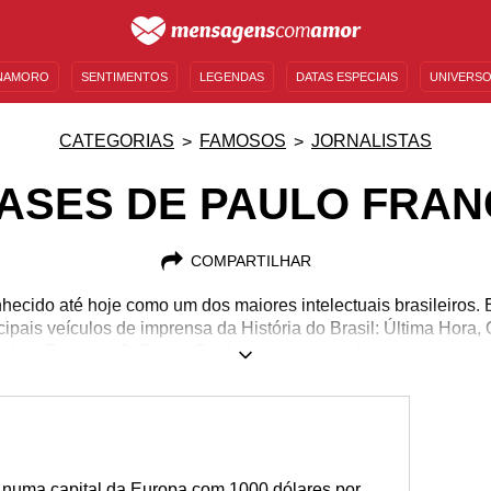
NAMORO
SENTIMENTOS
LEGENDAS
DATAS ESPECIAIS
UNIVERSO
MENSAGENS DE ANIVERSÁRIO
ENTRETENIMENTO
FAMOSOS
BÍBLIA
CATEGORIAS
FAMOSOS
JORNALISTAS
ASES DE PAULO FRAN
COMPARTILHAR
hecido até hoje como um dos maiores intelectuais brasileiros.
ipais veículos de imprensa da História do Brasil: Última Hora
aulo e Folha de S. Paulo. Conheça um pouco dos pensamentos 
02/09/1930
04/02/1997
 numa capital da Europa com 1000 dólares por