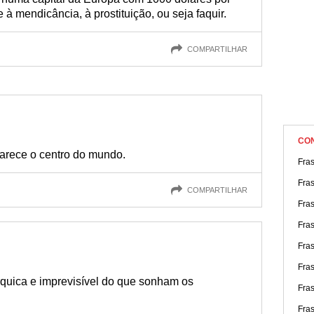
 mendicância, à prostituição, ou seja faquir.
COMPARTILHAR
CO
arece o centro do mundo.
Fra
Fras
COMPARTILHAR
Fras
Fra
Fras
Fra
rquica e imprevisível do que sonham os
Fra
Fra