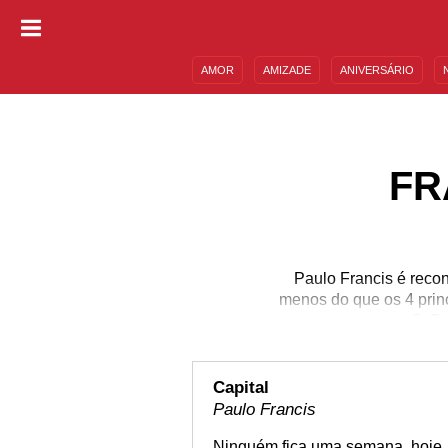
AMOR
AMIZADE
ANIVERSÁRIO
DESCULPAS
MENSAGENS E FRASES
FR
Paulo Francis é recon
menos do que os 4 princ
S. P
Capital
Paulo Francis
Ninguém fica uma semana, hoje,