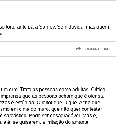
so torturante para Sarney. Sem dúvida, mas quem
a.
COMPARTILHAR
m erro. Trato as pessoas como adultas. Critico-
a imprensa que as pessoas acham que é ofensa.
 vezes é estúpida. O leitor que julgue. Acho que
lismo em cima do muro, que não quer contestar
é sarcástico. Pode ser desagradável. Mas é,
u, até, se quiserem, a irritação do amante