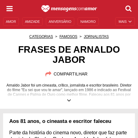
AMOR
AMIZADE
ANIVERSÁRIO
NAMORO
MAIS
SENTIMENTOS
LEGENDAS
DATAS ESPECIAIS
CATEGORIAS
FAMOSOS
JORNALISTAS
UNIVERSO FEMININO
AUTOAJUDA
DESCULPAS
FRASES DE ARNALDO
JABOR
MENSAGENS E FRASES
MENSAGENS DE ANIVERSÁRIO
ENTRETENIMENTO
FAMOSOS
BÍBLIA
COMPARTILHAR
Arnaldo Jabor foi um cineasta, crítico, jornalista e escritor brasileiro. Diretor
do filme ''Eu sei que vou te amar'', lançado em 1986 e indicado ao Festival
de Cannes e Palma de Ouro como melhor filme. Faleceu aos 81 anos por
conta de complicações devido a um AVC. O escritor deixou um legado
cultural e marca a história do país pela sua marcante voz, suas precisas
opiniões e pela forma intensa de se apresentar. Jabor gerava admiração e
controvérsia em muitos assuntos, isso o tornou popular. Compartilhe seus
ideais.
Aos 81 anos, o cineasta e escritor faleceu
12/12/1940
15/02/2022
Parte da história do cinema novo, diretor que faz parte