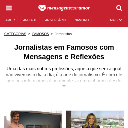
AMOR
AMIZADE
ANIVERSÁRIO
NAMORO
MAIS
SENTIMENTOS
LEGENDAS
DATAS ESPECIAIS
Jornalistas
CATEGORIAS
FAMOSOS
UNIVERSO FEMININO
AUTOAJUDA
DESCULPAS
Jornalistas em Famosos com
MENSAGENS E FRASES
MENSAGENS DE ANIVERSÁRIO
Mensagens e Reflexões
ENTRETENIMENTO
FAMOSOS
BÍBLIA
Uma das mais nobres profissões, aquela que sem a qual
não vivemos o dia a dia, é a arte do jornalismo. É com ele
que nos informamos diariamente, acompanhamos desde
os fatos mais quentes dos noticiários, até as pautas mais
frias, apenas para ganhar conhecimento e sabedoria. É a
arte do brincar com as palavras, mas sempre com o pleno
objetivo de informar, se fazer entender e comunicar.
Fazer jornalismo é se conectar com o leitor, o
telespectador ou o ouvinte, transmitindo sempre a emoção