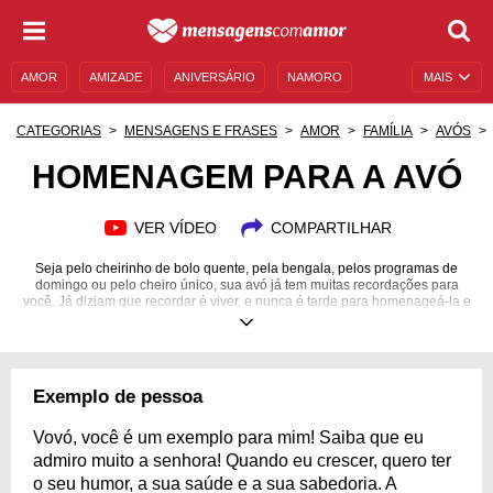
AMOR
AMIZADE
ANIVERSÁRIO
NAMORO
MAIS
SENTIMENTOS
LEGENDAS
DATAS ESPECIAIS
CATEGORIAS
MENSAGENS E FRASES
AMOR
FAMÍLIA
AVÓS
UNIVERSO FEMININO
AUTOAJUDA
DESCULPAS
HOMENAGEM PARA A AVÓ
MENSAGENS E FRASES
MENSAGENS DE ANIVERSÁRIO
VER VÍDEO
COMPARTILHAR
ENTRETENIMENTO
FAMOSOS
BÍBLIA
Seja pelo cheirinho de bolo quente, pela bengala, pelos programas de
domingo ou pelo cheiro único, sua avó já tem muitas recordações para
você. Já diziam que recordar é viver, e nunca é tarde para homenageá-la e
manter vivas as eternas histórias que vocês criaram juntas.
Exemplo de pessoa
Vovó, você é um exemplo para mim! Saiba que eu
admiro muito a senhora! Quando eu crescer, quero ter
o seu humor, a sua saúde e a sua sabedoria. A