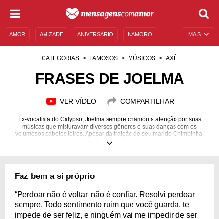
AMOR
AMIZADE
ANIVERSÁRIO
NAMORO
MAIS
SENTIMENTOS
LEGENDAS
DATAS ESPECIAIS
CATEGORIAS
FAMOSOS
MÚSICOS
AXÉ
UNIVERSO FEMININO
AUTOAJUDA
DESCULPAS
FRASES DE JOELMA
MENSAGENS E FRASES
MENSAGENS DE ANIVERSÁRIO
VER VÍDEO
COMPARTILHAR
ENTRETENIMENTO
FAMOSOS
BÍBLIA
Ex-vocalista do Calypso, Joelma sempre chamou a atenção por suas
músicas que misturavam diversos gêneros e suas danças com os
volumosos cabelos loiros. Apesar da traição de seu marido Chimbinha,
que pôs fim à banda, Joelma não perdeu o rebolado e continua fazendo
sucesso até hoje. Veja frases!
22/06/1974
Faz bem a si próprio
“Perdoar não é voltar, não é confiar. Resolvi perdoar
sempre. Todo sentimento ruim que você guarda, te
impede de ser feliz, e ninguém vai me impedir de ser