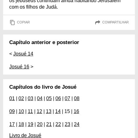
os jebuseus continuam ainda habitando Jerusalém
com os filhos de Judá.
COPIAR
COMPARTILHAR
Capítulo anterior e posterior
<
Josué 14
Josué 16
>
Capítulos do livro de Josué
01
|
02
|
03
|
04
|
05
|
06
|
07
|
08
09
|
10
|
11
|
12
|
13
|
14
| 15 |
16
17
|
18
|
19
|
20
|
21
|
22
|
23
|
24
Livro de Josué