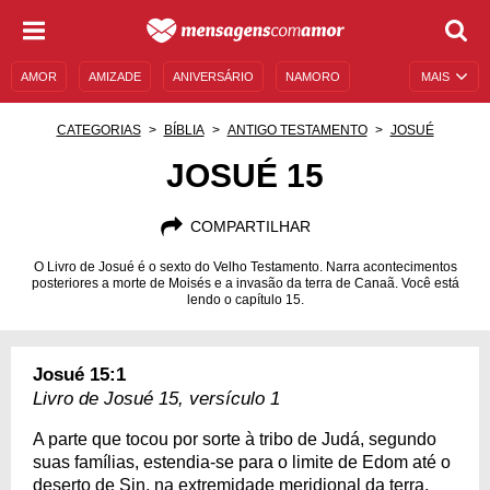
AMOR
AMIZADE
ANIVERSÁRIO
NAMORO
MAIS
SENTIMENTOS
LEGENDAS
DATAS ESPECIAIS
CATEGORIAS
BÍBLIA
ANTIGO TESTAMENTO
JOSUÉ
UNIVERSO FEMININO
AUTOAJUDA
DESCULPAS
JOSUÉ 15
MENSAGENS E FRASES
MENSAGENS DE ANIVERSÁRIO
COMPARTILHAR
ENTRETENIMENTO
FAMOSOS
BÍBLIA
O Livro de Josué é o sexto do Velho Testamento. Narra acontecimentos
posteriores a morte de Moisés e a invasão da terra de Canaã. Você está
lendo o capítulo 15.
Josué 15:1
Livro de Josué 15, versículo 1
A parte que tocou por sorte à tribo de Judá, segundo
suas famílias, estendia-se para o limite de Edom até o
deserto de Sin, na extremidade meridional da terra.