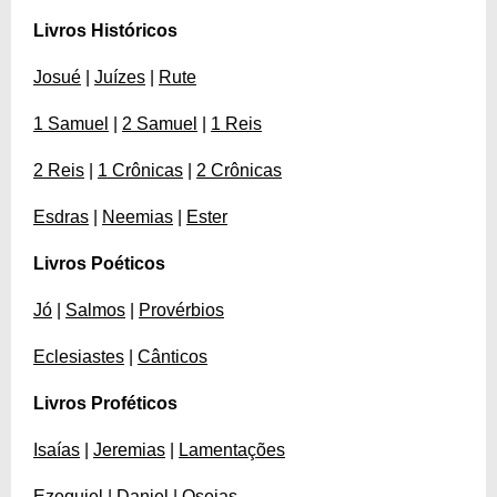
Livros Históricos
Josué
|
Juízes
|
Rute
1 Samuel
|
2 Samuel
|
1 Reis
2 Reis
|
1 Crônicas
|
2 Crônicas
Esdras
|
Neemias
|
Ester
Livros Poéticos
Jó
|
Salmos
|
Provérbios
Eclesiastes
|
Cânticos
Livros Proféticos
Isaías
|
Jeremias
|
Lamentações
Ezequiel
|
Daniel
|
Oseias