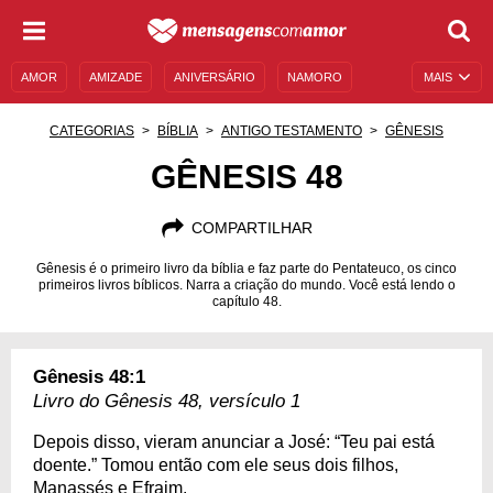
AMOR
AMIZADE
ANIVERSÁRIO
NAMORO
MAIS
SENTIMENTOS
LEGENDAS
DATAS ESPECIAIS
CATEGORIAS
BÍBLIA
ANTIGO TESTAMENTO
GÊNESIS
UNIVERSO FEMININO
AUTOAJUDA
DESCULPAS
GÊNESIS 48
MENSAGENS E FRASES
MENSAGENS DE ANIVERSÁRIO
COMPARTILHAR
ENTRETENIMENTO
FAMOSOS
BÍBLIA
Gênesis é o primeiro livro da bíblia e faz parte do Pentateuco, os cinco
primeiros livros bíblicos. Narra a criação do mundo. Você está lendo o
capítulo 48.
Gênesis 48:1
Livro do Gênesis 48, versículo 1
Depois disso, vieram anunciar a José: “Teu pai está
doente.” Tomou então com ele seus dois filhos,
Manassés e Efraim.