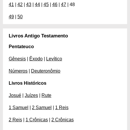
41
|
42
|
43
|
44
|
45
|
46
|
47
| 48
49
|
50
Livros Antigo Testamento
Pentateuco
Gênesis
|
Êxodo
|
Levítico
Números
|
Deuteronômio
Livros Históricos
Josué
|
Juízes
|
Rute
1 Samuel
|
2 Samuel
|
1 Reis
2 Reis
|
1 Crônicas
|
2 Crônicas