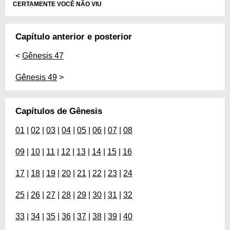
CERTAMENTE VOCÊ NÃO VIU
Capítulo anterior e posterior
<
Gênesis 47
Gênesis 49
>
Capítulos de Gênesis
01
|
02
|
03
|
04
|
05
|
06
|
07
|
08
09
|
10
|
11
|
12
|
13
|
14
|
15
|
16
17
|
18
|
19
|
20
|
21
|
22
|
23
|
24
25
|
26
|
27
|
28
|
29
|
30
|
31
|
32
33
|
34
|
35
|
36
|
37
|
38
|
39
|
40